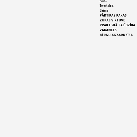
Avots
Torņkalns
Saime
PĀRTIKAS PAKAS
ZUPAS VIRTUVE
PRAKTISKĀ PALĪDZĪBA
VAKANCES
BĒRNU AIZSARDZĪBA