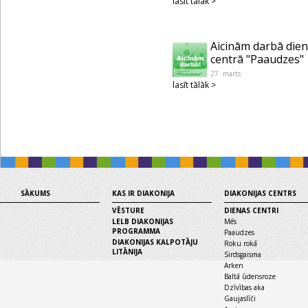
lasīt tālāk >
Aicinām darbā die
centrā "Paaudzes"
27. marts
lasīt tālāk >
SĀKUMS
KAS IR DIAKONIJA
DIAKONIJAS CENTRS
VĒSTURE
DIENAS CENTRI
LELB DIAKONIJAS
Mēs
PROGRAMMA
Paaudzes
DIAKONIJAS KALPOTĀJU
Roku rokā
LITĀNIJA
Sirdsgaisma
Arken
Baltā ūdensroze
Dzīvības aka
Gaujaslīči