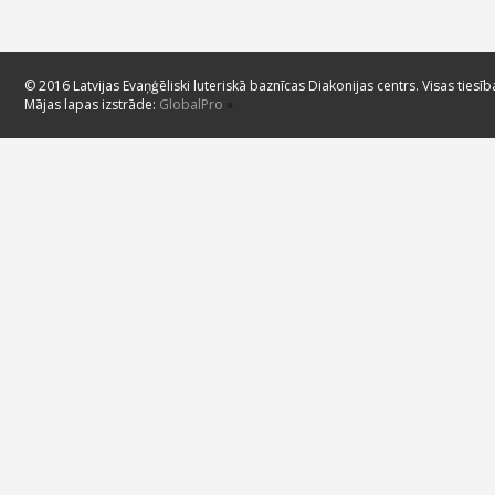
© 2016 Latvijas Evaņģēliski luteriskā baznīcas Diakonijas centrs. Visas tiesīb
Mājas lapas izstrāde:
GlobalPro
»