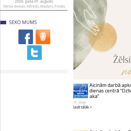
2026. gada 07. augusts
Vārda dienas: Alfrēds, Madars, Fredis
SEKO MUMS
Aicinām darbā apk
dienas centrā "Dzī
aka"
17. jūlijā
lasīt tālāk >