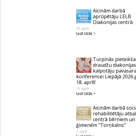
Aicinām darbā
aprūpētāju LELB
Diakonijas centrā
29. aprīlī
lasīt tālāk >
Turpinās pieteikš
draudžu diakonijas
kalpotāju pavasar
konferencei Liepājā 2026.
18. aprīlī
13. aprīlī
lasīt tālāk >
Aicinām darbā soci
rehabilitētāju atba
centrā bērniem un
ģimenēm "Torņkalns"
7. aprīlī