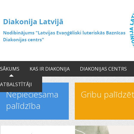
SĀKUMS
KAS IR DIAKONIJA
DIAKONIJAS CENTRS
ATBALSTĪTĀJI
Nepieciešama
Gribu palīdzē
palīdzība