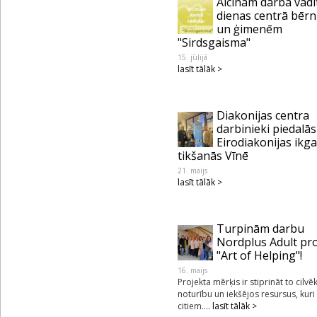
Aicinām darbā vadī
dienas centrā bēr
un ģimenēm
"Sirdsgaisma"
15. jūlijā
lasīt tālāk >
Diakonijas centra
darbinieki piedalās
Eirodiakonijas ikg
tikšanās Vīnē
21. maijs
lasīt tālāk >
Turpinām darbu
Nordplus Adult pr
"Art of Helping"!
16. maijs
Projekta mērķis ir stiprināt to cilvē
noturību un iekšējos resursus, kuri
citiem....
lasīt tālāk >