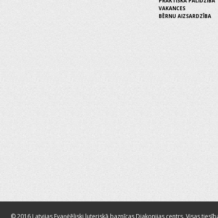
PRAKTISKĀ PALĪDZĪBA
VAKANCES
BĒRNU AIZSARDZĪBA
© 2016 Latvijas Evaņģēliski luteriskā baznīcas Diakonijas centrs. Visas tiesīb