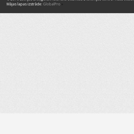
Mājas lapas izstrāde:
GlobalPro
»