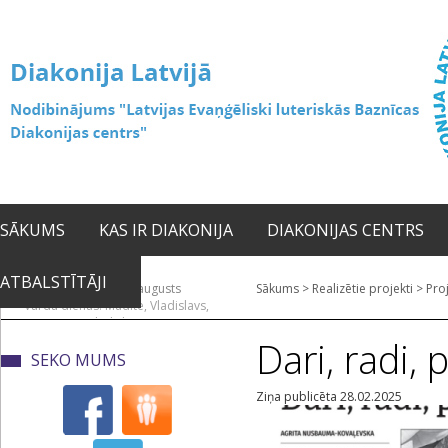
SĀKUMS
KAS IR DIAKONIJA
DIAKONIJAS CENTRS
ATBALSTĪTĀJI
2026. gada 08. augusts
Sākums
>
Realizētie projekti
>
Proj
Vārda dienas: Mudīte, Vladislavs,
Vladislava
Dari, radi, 
SEKO MUMS
Ziņa publicēta 28.02.2025