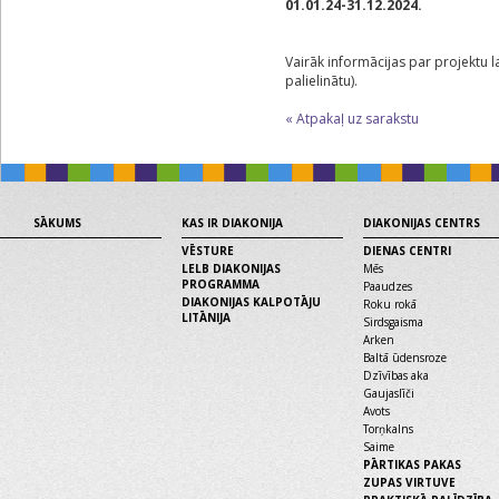
01.01.24-31.12.2024.
Vairāk informācijas par projektu las
palielinātu).
« Atpakaļ uz sarakstu
SĀKUMS
KAS IR DIAKONIJA
DIAKONIJAS CENTRS
VĒSTURE
DIENAS CENTRI
LELB DIAKONIJAS
Mēs
PROGRAMMA
Paaudzes
DIAKONIJAS KALPOTĀJU
Roku rokā
LITĀNIJA
Sirdsgaisma
Arken
Baltā ūdensroze
Dzīvības aka
Gaujaslīči
Avots
Torņkalns
Saime
PĀRTIKAS PAKAS
ZUPAS VIRTUVE