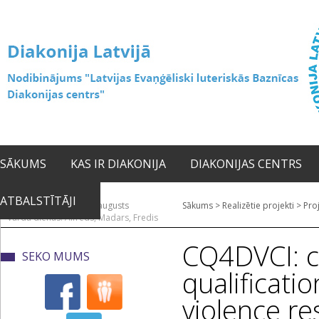
SĀKUMS
KAS IR DIAKONIJA
DIAKONIJAS CENTRS
ATBALSTĪTĀJI
2026. gada 07. augusts
Sākums
>
Realizētie projekti
>
Proj
Vārda dienas: Alfrēds, Madars, Fredis
CQ4DVCI: ce
SEKO MUMS
qualificati
violence r