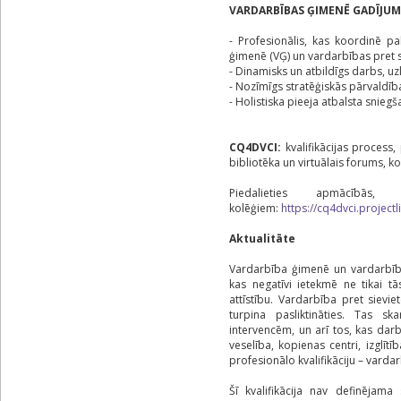
VARDARBĪBAS ĢIMENĒ GADĪJU
- Profesionālis, kas koordinē 
ģimenē (VĢ) un vardarbības pret
- Dinamisks un atbildīgs darbs, u
- Nozīmīgs stratēģiskās pārvaldīb
- Holistiska pieeja atbalsta sniegš
CQ4DVCI:
kvalifikācijas process
bibliotēka un virtuālais forums, ko
Piedalieties apmācībās, 
kolēģiem:
https://cq4dvci.projectl
Aktualitāte
Vardarbība ģimenē un vardarbīb
kas negatīvi ietekmē ne tikai tā
attīstību. Vardarbība pret sievi
turpina pasliktināties. Tas sk
intervencēm, un arī tos, kas dar
veselība, kopienas centri, izglīt
profesionālo kvalifikāciju – vard
Šī kvalifikācija nav definējama 