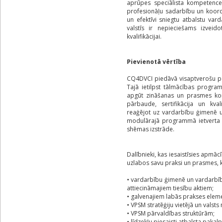
aprūpes speciālista kompetences
profesionāļu sadarbību un koordi
un efektīvi sniegtu atbalstu va
valstīs ir nepieciešams izveido
kvalifikācijai.
Pievienotā vērtība
CQ4DVCI piedāvā visaptverošu pa
Tajā ietilpst tālmācības progra
apgūt zināšanas un prasmes kon
pārbaude, sertifikācija un kva
reaģējot uz vardarbību ģimenē 
modulārajā programmā ietverta ga
shēmas izstrāde.
Dalībnieki, kas iesaistīsies apmāc
uzlabos savu praksi un prasmes, kā
• vardarbību ģimenē un vardarbīb
attiecināmajiem tiesību aktiem;
• galvenajiem labās prakses elem
• VPSM stratēģiju vietējā un valst
• VPSM pārvaldības struktūrām;
• līdzekļu piesaisti atbalsta paka