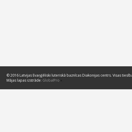
© 2016 Latvijas Evaņģēliski luteriskā baznīcas Diakonijas centrs. Visas tiesīb
Mājas lapas izstrāde:
GlobalPro
»