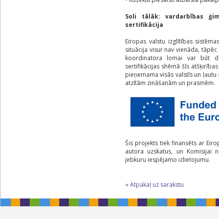
Soli tālāk: vardarbības ģi
sertifikācija
Eiropas valstu izglītības sistēma
situācija visur nav vienāda, tāpē
koordinatora lomai var būt da
sertifikācijas shēmā šīs atšķirība
pieņemama visās valstīs un ļautu s
atzītām zināšanām un prasmēm.
Šis projekts tiek finansēts ar Eir
autora uzskatus, un Komisijai ne
jebkuru iespējamo izlietojumu.
« Atpakaļ uz sarakstu