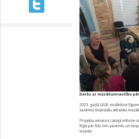
Darbs ar mazākumtautību pā
2023. gadā LELB, noslēdzot līgumu 
saņēmis finansiālu atbalstu maz
Projekta ietvaros Latvijā mītošie u
Rīgā par līdz šim saņemto un turp
iesaisti: