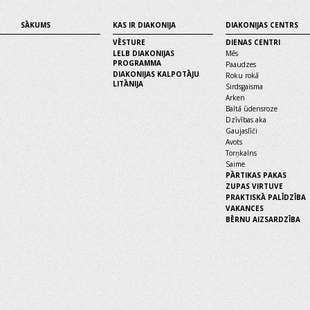
SĀKUMS
KAS IR DIAKONIJA
DIAKONIJAS CENTRS
VĒSTURE
DIENAS CENTRI
LELB DIAKONIJAS
Mēs
PROGRAMMA
Paaudzes
DIAKONIJAS KALPOTĀJU
Roku rokā
LITĀNIJA
Sirdsgaisma
Arken
Baltā ūdensroze
Dzīvības aka
Gaujaslīči
Avots
Torņkalns
Saime
PĀRTIKAS PAKAS
ZUPAS VIRTUVE
PRAKTISKĀ PALĪDZĪBA
VAKANCES
BĒRNU AIZSARDZĪBA