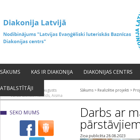
SĀKUMS
KAS IR DIAKONIJA
DIAKONIJAS CENTRS
ATBALSTĪTĀJI
2026. gada 06. augusts
Sākums
>
Realizētie projekti
>
Proj
Vārda dienas: Askolds, Aisma
Darbs ar 
SEKO MUMS
pārstāvjie
Ziņa publicēta 28.08.2023