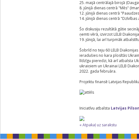
25. maijā centrālajā birojā (Daugav
8. jūnijā dienas centrā "Mēs" (Imanta
12. jūnijā dienas centrā "Paaudzes"
14. jūnijā dienas centrā "Dzīvības 
Šo diskusiju rezultātā gūtie secin
ņemti vērā, izvirzot LELB Diakon
19. jūnijā, lai arī turpmāk atbalstīt
‌Šobrīd no teju 60 LELB Diakonijas 
ieradušies no kara plosītās Ukraina
līdzīgu pieredzi, kā arī atbalsta U
ukraiņiem un Ukrainai LELB Diakoni
2022. gada februāra.
‌Projektu finansē Latvijas Republi
‌Iniciatīvu atbalsta
Latvijas Pilso
« Atpakaļ uz sarakstu