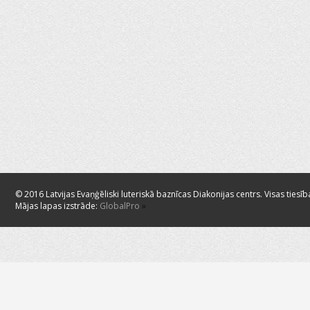
© 2016 Latvijas Evaņģēliski luteriskā baznīcas Diakonijas centrs. Visas tiesīb
Mājas lapas izstrāde:
GlobalPro
»