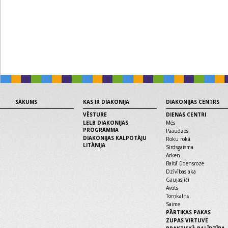
SĀKUMS
KAS IR DIAKONIJA
DIAKONIJAS CENTRS
VĒSTURE
DIENAS CENTRI
LELB DIAKONIJAS
Mēs
PROGRAMMA
Paaudzes
DIAKONIJAS KALPOTĀJU
Roku rokā
LITĀNIJA
Sirdsgaisma
Arken
Baltā ūdensroze
Dzīvības aka
Gaujaslīči
Avots
Torņkalns
Saime
PĀRTIKAS PAKAS
ZUPAS VIRTUVE