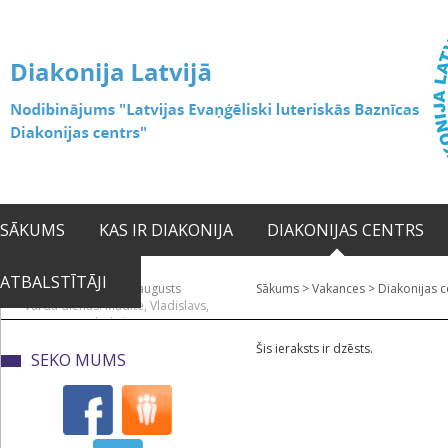
SĀKUMS
KAS IR DIAKONIJA
DIAKONIJAS CENTRS
ATBALSTĪTĀJI
2026. gada 08. augusts
Sākums
>
Vakances
>
Diakonijas c
Vārda dienas: Mudīte, Vladislavs,
Vladislava
Šis ieraksts ir dzēsts.
SEKO MUMS