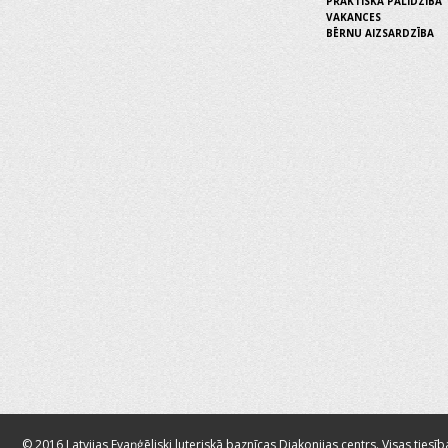
PRAKTISKĀ PALĪDZĪBA
VAKANCES
BĒRNU AIZSARDZĪBA
© 2016 Latvijas Evaņģēliski luteriskā baznīcas Diakonijas centrs. Visas tiesīb