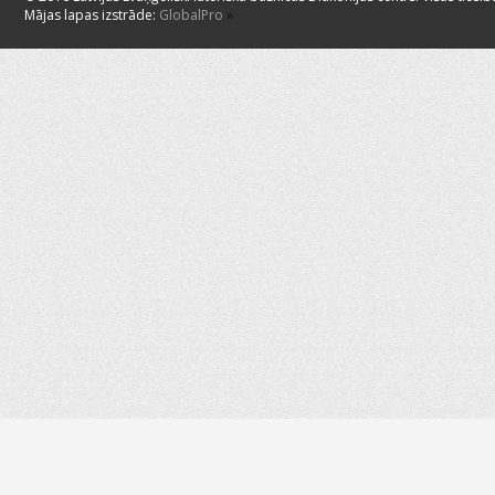
Mājas lapas izstrāde:
GlobalPro
»