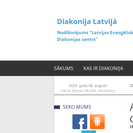
SĀKUMS
KAS IR DIAKONIJA
2026. gada 08. augusts
S
Vārda dienas: Mudīte, Vladislavs,
Vladislava
SEKO MUMS