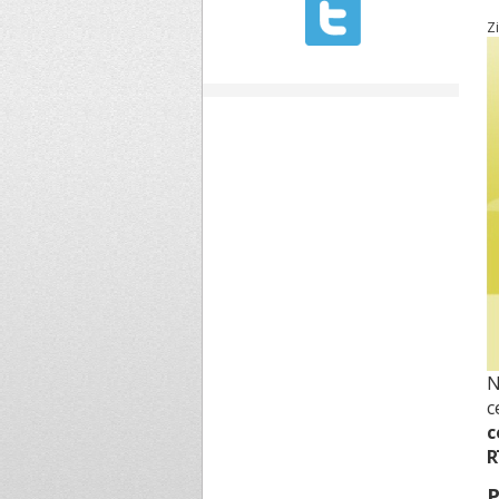
Z
N
c
c
R