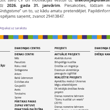
ūtīt savu CV un motivācijas vēstuli uz
diakonija@diakoni
īdz
2026. gada 31. janvārim
. Piesakoties, lūdzam no
Sirdsgaisma
” un to, uz kādu amatu pretendējiet. Papildinfor
espējams saņemt, zvanot 29413847.
 Atpakaļ uz sarakstu
DIAKONIJAS CENTRS
PROJEKTI
DIAKONIJA
DIENAS CENTRI
AKTUĀLIE PROJEKTI
DRĒBJU KA
Mēs
Atvērtās durvis
Paaudzes
Brīvprātīgo kustība
TĀJU
Roku rokā
Drošība un migrācija
Sirdsgaisma
Erasmus+ akreditācija
pieaugušo izglītībā
Arken
REALIZĒTIE PROJEKTI
Baltā ūdensroze
Apmācību moduļi Ukrainas
Dzīvības aka
bēgļu atbalstītājiem
Gaujaslīči
EK Iekšējās drošības fonda
Avots
projekti
Torņkalns
Dienas nometne bērniem
Saime
"Esmu kustībā un vesels"
PĀRTIKAS PAKAS
(2019)
ZUPAS VIRTUVE
Dienas nometne bērniem
PRAKTISKĀ PALĪDZĪBA