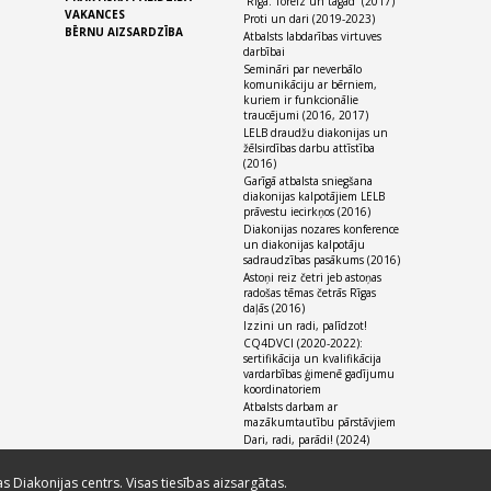
“Rīga. Toreiz un tagad” (2017)
VAKANCES
Proti un dari (2019-2023)
BĒRNU AIZSARDZĪBA
Atbalsts labdarības virtuves
darbībai
Semināri par neverbālo
komunikāciju ar bērniem,
kuriem ir funkcionālie
traucējumi (2016, 2017)
LELB draudžu diakonijas un
žēlsirdības darbu attīstība
(2016)
Garīgā atbalsta sniegšana
diakonijas kalpotājiem LELB
prāvestu iecirkņos (2016)
Diakonijas nozares konference
un diakonijas kalpotāju
sadraudzības pasākums (2016)
Astoņi reiz četri jeb astoņas
radošas tēmas četrās Rīgas
daļās (2016)
Izzini un radi, palīdzot!
CQ4DVCI (2020-2022):
sertifikācija un kvalifikācija
vardarbības ģimenē gadījumu
koordinatoriem
Atbalsts darbam ar
mazākumtautību pārstāvjiem
Dari, radi, parādi! (2024)
as Diakonijas centrs. Visas tiesības aizsargātas.