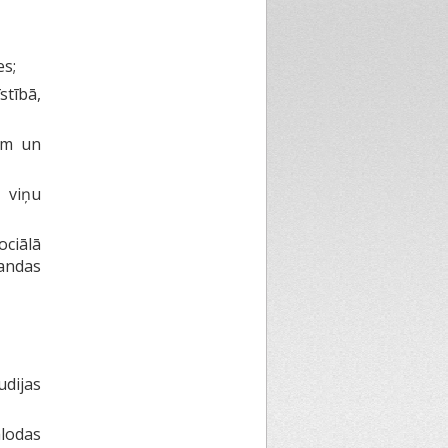
es;
stībā,
em un
 viņu
ciālā
andas
dijas
alodas