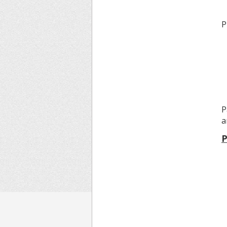
P
P
a
P