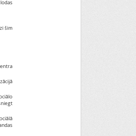
alodas
zi šim
centra
zācijā
ociālo
sniegt
ciālā
andas