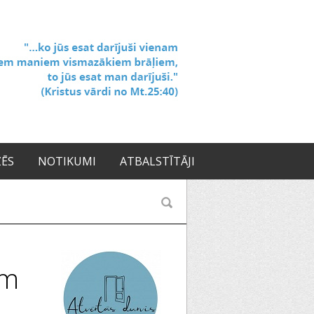
ZĒS
NOTIKUMI
ATBALSTĪTĀJI
ēm