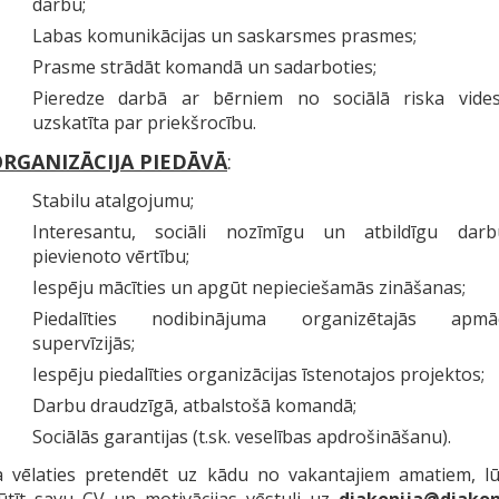
darbu;
Labas komunikācijas un saskarsmes prasmes;
Prasme strādāt komandā un sadarboties;
Pieredze darbā ar bērniem no sociālā riska vides
uzskatīta par priekšrocību.
RGANIZĀCIJA PIEDĀVĀ
:
Stabilu atalgojumu;
Interesantu, sociāli nozīmīgu un atbildīgu dar
pievienoto vērtību;
Iespēju mācīties un apgūt nepieciešamās zināšanas;
Piedalīties nodibinājuma organizētajās apmāc
supervīzijās;
Iespēju piedalīties organizācijas īstenotajos projektos;
Darbu draudzīgā, atbalstošā komandā;
Sociālās garantijas (t.sk. veselības apdrošināšanu).
a vēlaties pretendēt uz kādu no vakantajiem amatiem, l