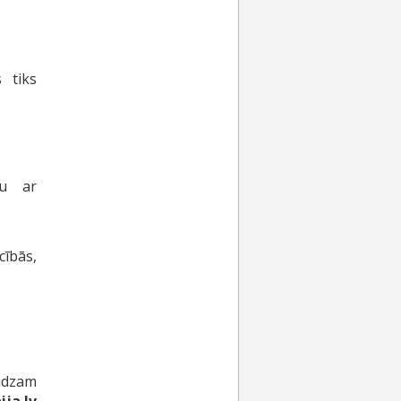
 tiks
bu ar
ībās,
ūdzam