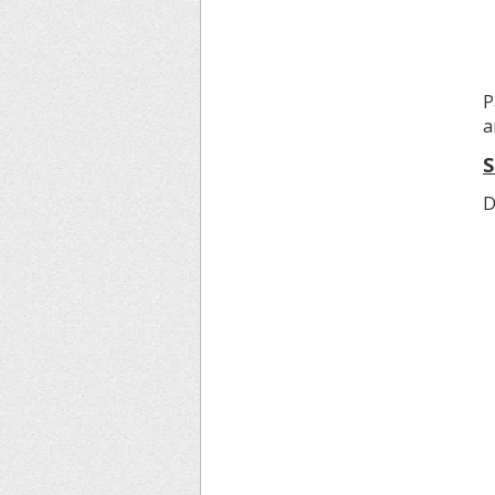
P
a
S
D