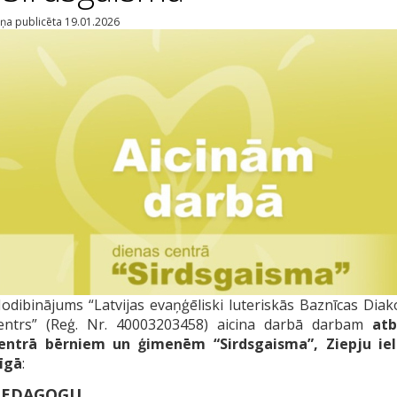
iņa publicēta 19.01.2026
odibinājums “Latvijas evaņģēliski luteriskās Baznīcas Diak
entrs” (Reģ. Nr. 40003203458) aicina darbā darbam
atb
entrā bērniem un ģimenēm “Sirdsgaisma”, Ziepju iel
īgā
:
PEDAGOGU