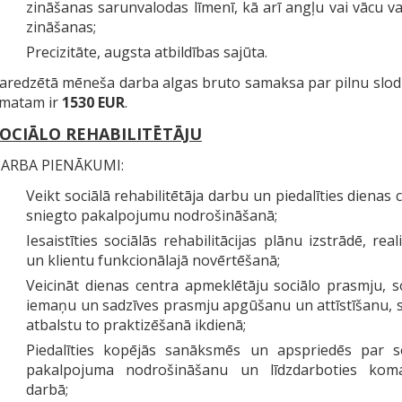
zināšanas sarunvalodas līmenī, kā arī angļu vai vācu v
zināšanas;
Precizitāte, augsta atbildības sajūta.
aredzētā mēneša darba algas bruto samaksa par pilnu slod
matam ir
1530 EUR
.
OCIĀLO REHABILITĒTĀJU
ARBA PIENĀKUMI:
Veikt sociālā rehabilitētāja darbu un piedalīties dienas 
sniegto pakalpojumu nodrošināšanā;
Iesaistīties sociālās rehabilitācijas plānu izstrādē, reali
un klientu funkcionālajā novērtēšanā;
Veicināt dienas centra apmeklētāju sociālo prasmju, s
iemaņu un sadzīves prasmju apgūšanu un attīstīšanu, 
atbalstu to praktizēšanā ikdienā;
Piedalīties kopējās sanāksmēs un apspriedēs par so
pakalpojuma nodrošināšanu un līdzdarboties kom
darbā;