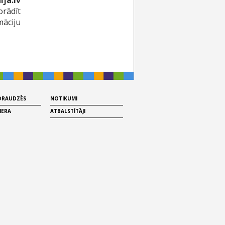
ja.lv
rādīt
māciju
 DRAUDZĒS
NOTIKUMI
MERA
ATBALSTĪTĀJI