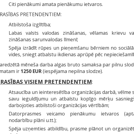
Citi pienākumi amata pienākumu ietvaros.
RASĪBAS PRETENDENTIEM:
Atbilstoša izglītība;
Labas valsts valodas zināšanas, vēlamas krievu va
zināšanas sarunvalodas līmenī;
Spēja izrādīt rūpes un pieņemšanu bērniem no sociālā
vides, sniegt atbalstu ikdienas aprūpē pēc nepieciešamī
aredzētā mēneša darba algas bruto samaksa par pilnu slod
matam ir
1250 EUR
(iespējama nepilna slodze).
RASĪBAS VISIEM PRETENDENTIEM
:
Atsaucība un ieinteresētība organizācijas darbā, vēlme 
savu ieguldījumu un atbalstu kopīgo mērķu sasniegš
darbojoties atbilstoši organizācijas vērtībām;
Datorprasmes veicamo pienākumu ietvaros (apta
nodarbību plāni u.tt.);
Spēja uzņemties atbildību, prasme plānot un organizē