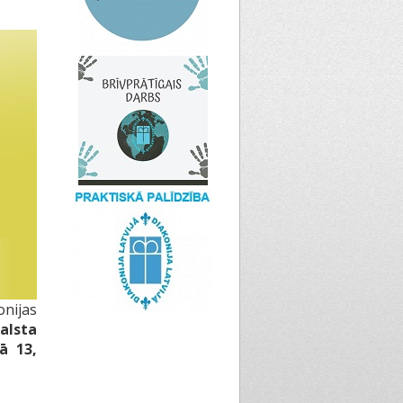
onijas
alsta
ā 13,