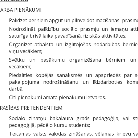
ARBA PIENĀKUMI:
Palīdzēt bērniem apgūt un pilnveidot mācīšanās prasm
Nodrošināt palīdzību sociālo prasmju un iemaņu attī
saturīga brīvā laika pavadīšanā, fiziskās aktivitātes;
Organizēt atbalsta un izglītojošās nodarbības bērni
viņu vecākiem;
Svētku un pasākumu organizēšana bērniem un
vecākiem;
Piedalīties kopējās sanāksmēs un apspriedēs par so
pakalpojuma nodrošināšanu un līdzdarboties kom
darbā;
Citi pienākumi amata pienākumu ietvaros.
RASĪBAS PRETENDENTIEM:
Sociālo zinātņu bakalaura grāds pedagoģijā, vai stu
pedagoģijā, pēdējo kursu students;
Teicamas valsts valodas zināšanas, vēlamas krievu v