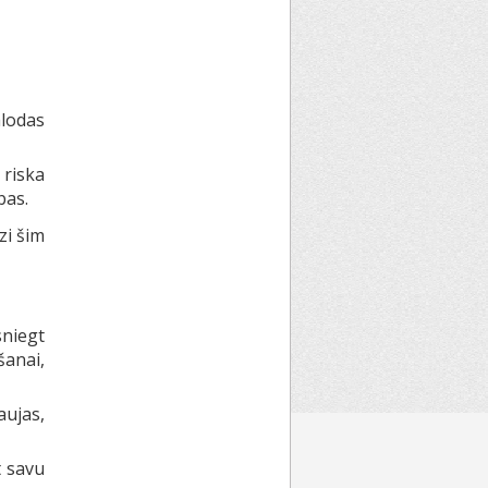
lodas
 riska
bas.
zi šim
sniegt
anai,
ujas,
t savu