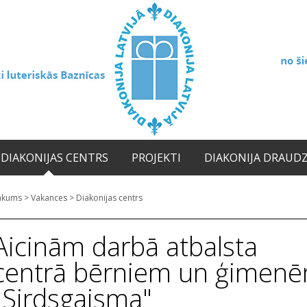
DIAKONIJAS CENTRS
PROJEKTI
DIAKONIJA DRAUD
ākums
>
Vakances
>
Diakonijas centrs
Aicinām darbā atbalsta
centrā bērniem un ģimen
"Sirdsgaisma"