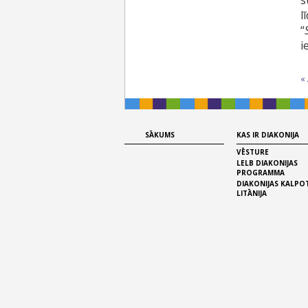
s
l
“
i
«
SĀKUMS
KAS IR DIAKONIJA
VĒSTURE
LELB DIAKONIJAS
PROGRAMMA
DIAKONIJAS KALPO
LITĀNIJA