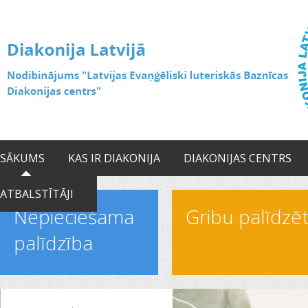
SĀKUMS
KAS IR DIAKONIJA
DIAKONIJAS CENTRS
ATBALSTĪTĀJI
Nepieciešama
Gribu palīdzē
palīdzība