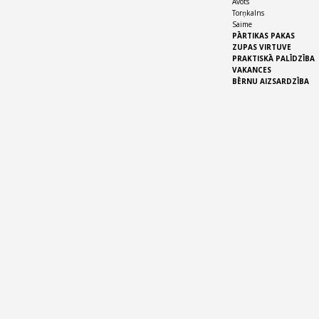
Avots
Torņkalns
Saime
PĀRTIKAS PAKAS
ZUPAS VIRTUVE
PRAKTISKĀ PALĪDZĪBA
VAKANCES
BĒRNU AIZSARDZĪBA