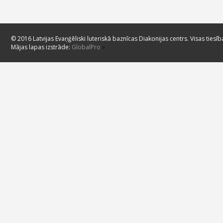
© 2016 Latvijas Evaņģēliski luteriskā baznīcas Diakonijas centrs. Visas tiesīb
Mājas lapas izstrāde:
GlobalPro
»