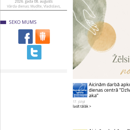
2026. gada 08. augusts
Vārda dienas: Mudīte, Vladislavs,
Vladislava
SEKO MUMS
Aicinām darbā apk
dienas centrā "Dzī
aka"
17. jūlijā
lasīt tālāk >