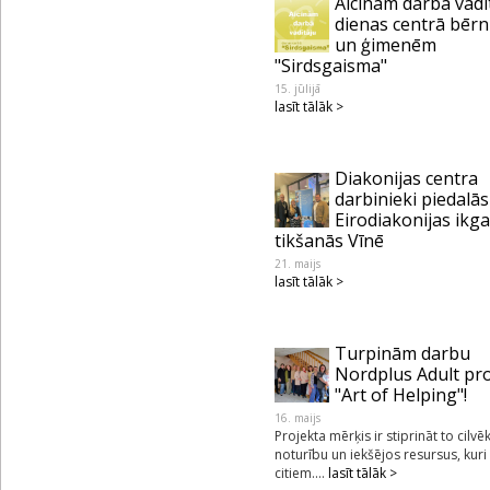
Aicinām darbā vadī
dienas centrā bēr
un ģimenēm
"Sirdsgaisma"
15. jūlijā
lasīt tālāk >
Diakonijas centra
darbinieki piedalās
Eirodiakonijas ikg
tikšanās Vīnē
21. maijs
lasīt tālāk >
Turpinām darbu
Nordplus Adult pr
"Art of Helping"!
16. maijs
Projekta mērķis ir stiprināt to cilvē
noturību un iekšējos resursus, kuri
citiem....
lasīt tālāk >