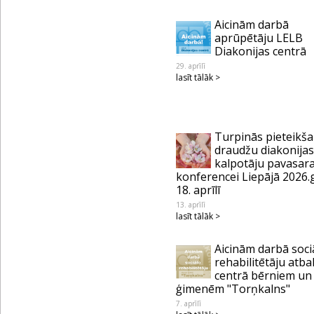
Aicinām darbā
aprūpētāju LELB
Diakonijas centrā
29. aprīlī
lasīt tālāk >
Turpinās pieteikš
draudžu diakonijas
kalpotāju pavasar
konferencei Liepājā 2026.
18. aprīlī
13. aprīlī
lasīt tālāk >
Aicinām darbā soci
rehabilitētāju atba
centrā bērniem un
ģimenēm "Torņkalns"
7. aprīlī