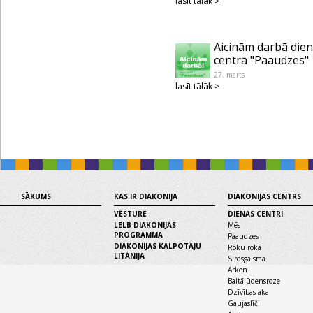
lasīt tālāk >
Aicinām darbā die
centrā "Paaudzes"
27. marts
lasīt tālāk >
SĀKUMS
KAS IR DIAKONIJA
DIAKONIJAS CENTRS
VĒSTURE
DIENAS CENTRI
LELB DIAKONIJAS
Mēs
PROGRAMMA
Paaudzes
DIAKONIJAS KALPOTĀJU
Roku rokā
LITĀNIJA
Sirdsgaisma
Arken
Baltā ūdensroze
Dzīvības aka
Gaujaslīči