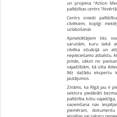
un projekta “Action Men
palīdzības centrs “Atvērtā
Centrs sniedz palīdzīb
cilvēkiem, kopīgi meklē
uzlabošanai.
Apmeklētājiem tiks no
sarunām, kuru laikā at
cilvēka situācijā un atb
nepieciešamo atbalstu. A
jomās, sākot no pavisa
vajadzībām, kā silta ēdi
līdz dažādu ekspertu ko
jautājumos.
Zināms, ka Rīgā jau ir p
sektora piedāvāti bezmak
palīdzība būtu vajadzīga, 
saņemšana nav iespēja
piemēram, dokumentu 
iespējas vai sakaru nepi