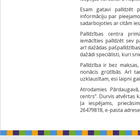
Esam gatavi palīdzēt p
informāciju par pieejamo
sadarbojoties ar citām ie
Palīdzības centra prim
iemācīties palīdzēt sev 
arī dažādas pašpalīdzības 
dažādi speciālisti, kuri 
Palīdzība ir bez maksas,
nonācis grūtībās. Arī ta
uzklausītam, esi laipni gai
Atrodamies Pārdaugavā,
centrs”. Durvis atvērtas k
Ja iespējams, priecāsimi
26479818, e-pasta adrese