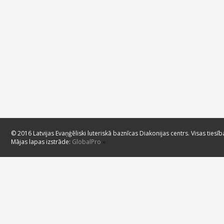
© 2016 Latvijas Evaņģēliski luteriskā baznīcas Diakonijas centrs. Visas tiesīb
Mājas lapas izstrāde:
GlobalPro
»