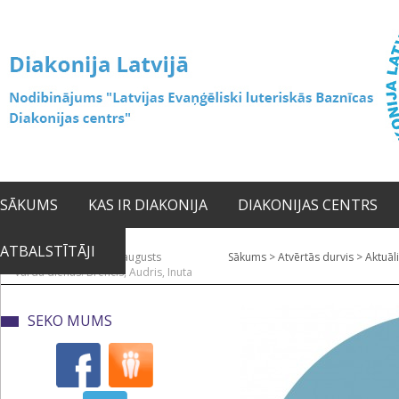
SĀKUMS
KAS IR DIAKONIJA
DIAKONIJAS CENTRS
ATBALSTĪTĀJI
2026. gada 10. augusts
Sākums
>
Atvērtās durvis
>
Aktuāli
Vārda dienas: Brencis, Audris, Inuta
SEKO MUMS