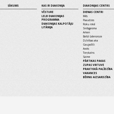
SĀKUMS
KAS IR DIAKONIJA
DIAKONIJAS CENTRS
VĒSTURE
DIENAS CENTRI
LELB DIAKONIJAS
Mēs
PROGRAMMA
Paaudzes
DIAKONIJAS KALPOTĀJU
Roku rokā
LITĀNIJA
Sirdsgaisma
Arken
Baltā ūdensroze
Dzīvības aka
Gaujaslīči
Avots
Torņkalns
Saime
PĀRTIKAS PAKAS
ZUPAS VIRTUVE
PRAKTISKĀ PALĪDZĪBA
VAKANCES
BĒRNU AIZSARDZĪBA