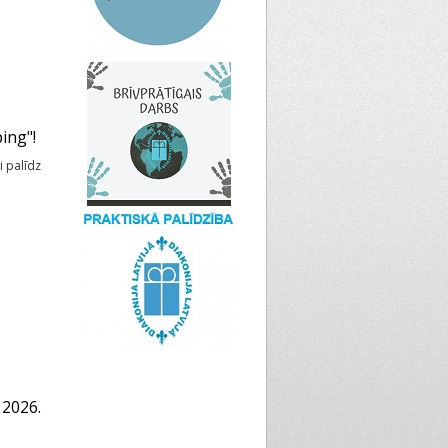
ing"!
i palīdz
 2026.