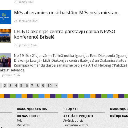
26. marts 2026
Mēs atceramies un atbalstām. Mēs neaizmirstam.
24. februāris 2026
LELB Diakonijas centra pārstāvju dalība NEVSO
konferencē Briselē
29. janvāris 2026
No 19. līdz 21. janvārim Tallinā notika Igaunijas Eesti Diakoonia (Igaunij
Diakonija Latvijā - LELB Diakonijas centrs (Latvijas) un Diakonissalaitos
(Somijas) komandu darba sanāksme projekta Art of Helping (“Palīdzē
ksla”) ietvaros.
. janvāris 2026
1
2
3
4
5
6
7
8
9
10
>
DIAKONIJAS CENTRS
PROJEKTI
DIAKONIJA
DIENAS CENTRI
AKTUĀLIE PROJEKTI
DRĒBJU KA
Mēs
Atvērtās durvis
Paaudzes
Brīvprātīgo kustība