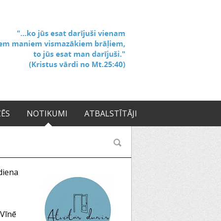
ZĒS
NOTIKUMI
ATBALSTĪTĀJI
diena
 Vīnē