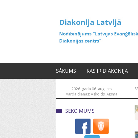
SĀKUMS
KAS IR DIAKONIJA
2026. gada 06. augusts
S
Vārda dienas: Askolds, Aisma
SEKO MUMS