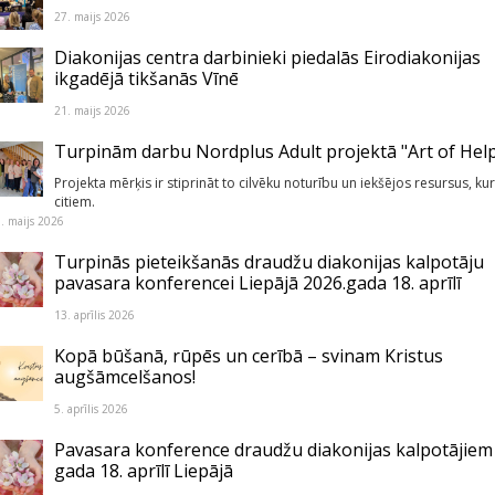
27. maijs 2026
Diakonijas centra darbinieki piedalās Eirodiakonijas
ikgadējā tikšanās Vīnē
21. maijs 2026
Turpinām darbu Nordplus Adult projektā "Art of Help
Projekta mērķis ir stiprināt to cilvēku noturību un iekšējos resursus, kur
citiem.
. maijs 2026
Turpinās pieteikšanās draudžu diakonijas kalpotāju
pavasara konferencei Liepājā 2026.gada 18. aprīlī
13. aprīlis 2026
Kopā būšanā, rūpēs un cerībā – svinam Kristus
augšāmcelšanos!
5. aprīlis 2026
Pavasara konference draudžu diakonijas kalpotājiem
gada 18. aprīlī Liepājā