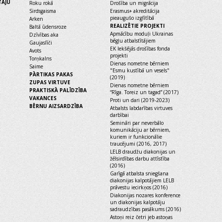
TĀJU
Roku rokā
Drošība un migrācija
Sirdsgaisma
Erasmus+ akreditācija
pieaugušo izglītībā
Arken
REALIZĒTIE PROJEKTI
Baltā ūdensroze
Apmācību moduļi Ukrainas
Dzīvības aka
bēgļu atbalstītājiem
Gaujaslīči
EK Iekšējās drošības fonda
Avots
projekti
Torņkalns
Dienas nometne bērniem
Saime
"Esmu kustībā un vesels"
PĀRTIKAS PAKAS
(2019)
ZUPAS VIRTUVE
Dienas nometne bērniem
PRAKTISKĀ PALĪDZĪBA
“Rīga. Toreiz un tagad” (2017)
VAKANCES
Proti un dari (2019-2023)
BĒRNU AIZSARDZĪBA
Atbalsts labdarības virtuves
darbībai
Semināri par neverbālo
komunikāciju ar bērniem,
kuriem ir funkcionālie
traucējumi (2016, 2017)
LELB draudžu diakonijas un
žēlsirdības darbu attīstība
(2016)
Garīgā atbalsta sniegšana
diakonijas kalpotājiem LELB
prāvestu iecirkņos (2016)
Diakonijas nozares konference
un diakonijas kalpotāju
sadraudzības pasākums (2016)
Astoņi reiz četri jeb astoņas