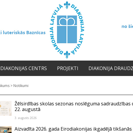
DIAKONIJAS CENTRS
PROJEKTI
DIAKONIJA DRAUD
ākums
>
Notikumi
Žēlsirdības skolas sezonas noslēguma sadraudzības 
22. augustā
3. augusts 2026
Aizvadīta 2026. gada Eirodiakonijas ikgadējā tikšanās