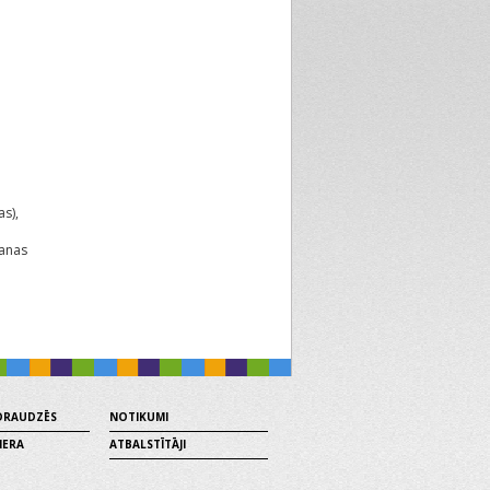
as),
šanas
 DRAUDZĒS
NOTIKUMI
MERA
ATBALSTĪTĀJI