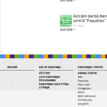
lasīt tālāk >
Aicinām darbā die
centrā "Paaudzes"
27. marts
lasīt tālāk >
SĀKUMS
KAS IR DIAKONIJA
DIAKONIJAS CENTRS
VĒSTURE
DIENAS CENTRI
LELB DIAKONIJAS
Mēs
PROGRAMMA
Paaudzes
DIAKONIJAS KALPOTĀJU
Roku rokā
LITĀNIJA
Sirdsgaisma
Arken
Baltā ūdensroze
Dzīvības aka
Gaujaslīči