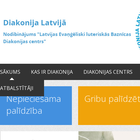
SĀKUMS
KAS IR DIAKONIJA
DIAKONIJAS CENTRS
ATBALSTĪTĀJI
Nepieciešama
Gribu palīdzē
palīdzība