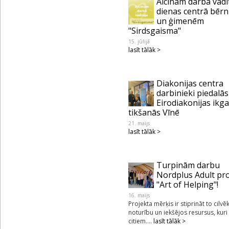
Aicinām darbā vadī
dienas centrā bēr
un ģimenēm
"Sirdsgaisma"
15. jūlijā
lasīt tālāk >
Diakonijas centra
darbinieki piedalās
Eirodiakonijas ikg
tikšanās Vīnē
21. maijs
lasīt tālāk >
Turpinām darbu
Nordplus Adult pr
"Art of Helping"!
16. maijs
Projekta mērķis ir stiprināt to cilvē
noturību un iekšējos resursus, kuri
citiem....
lasīt tālāk >