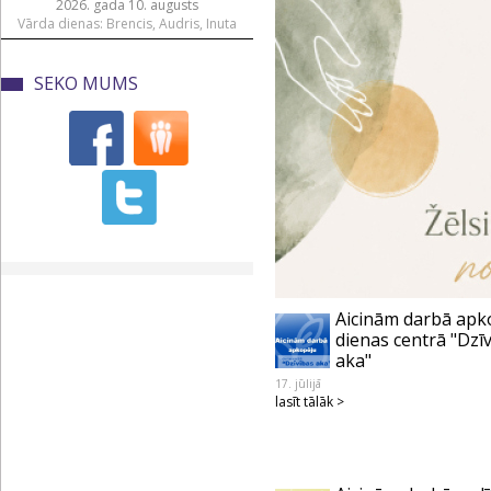
2026. gada 10. augusts
Vārda dienas: Brencis, Audris, Inuta
SEKO MUMS
Aicinām darbā apk
dienas centrā "Dzī
aka"
17. jūlijā
lasīt tālāk >