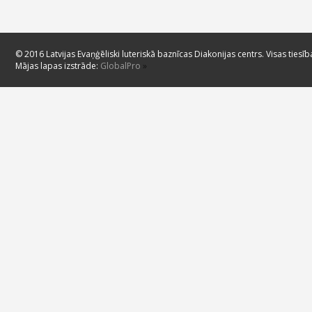
© 2016 Latvijas Evaņģēliski luteriskā baznīcas Diakonijas centrs. Visas tiesīb
Mājas lapas izstrāde:
GlobalPro
»