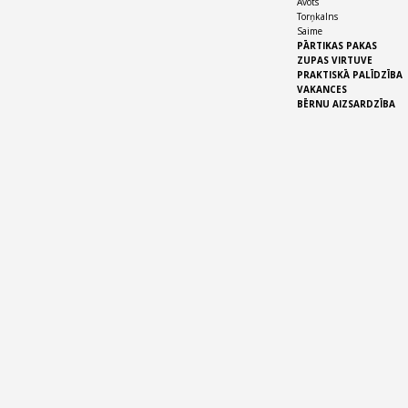
Avots
Torņkalns
Saime
PĀRTIKAS PAKAS
ZUPAS VIRTUVE
PRAKTISKĀ PALĪDZĪBA
VAKANCES
BĒRNU AIZSARDZĪBA