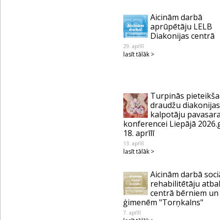
Aicinām darbā
aprūpētāju LELB
Diakonijas centrā
29. aprīlī
lasīt tālāk >
Turpinās pieteikš
draudžu diakonijas
kalpotāju pavasar
konferencei Liepājā 2026.
18. aprīlī
13. aprīlī
lasīt tālāk >
Aicinām darbā soci
rehabilitētāju atba
centrā bērniem un
ģimenēm "Torņkalns"
7. aprīlī