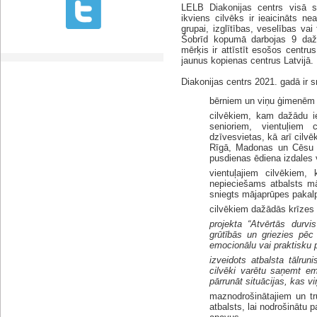
LELB Diakonijas centrs visā s
ikviens cilvēks ir ieaicināts nea
grupai, izglītības, veselības va
Šobrīd kopumā darbojas 9 daž
mērķis ir attīstīt esošos centrus
jaunus kopienas centrus Latvijā.
Diakonijas centrs 2021. gadā ir 
bērniem un viņu ģimenēm
cilvēkiem, kam dažādu ie
senioriem, vientuļiem 
dzīvesvietas, kā arī cilv
Rīgā, Madonas un Cēsu n
pusdienas ēdiena izdales 
vientuļajiem cilvēkiem
nepieciešams atbalsts mā
sniegts mājaprūpes pakal
cilvēkiem dažādās krīzes 
projekta “Atvērtās durvi
grūtībās un griezies pēc 
emocionālu vai praktisku p
izveidots atbalsta tālrun
cilvēki varētu saņemt em
pārrunāt situācijas, kas v
maznodrošinātajiem un tr
atbalsts, lai nodrošinātu