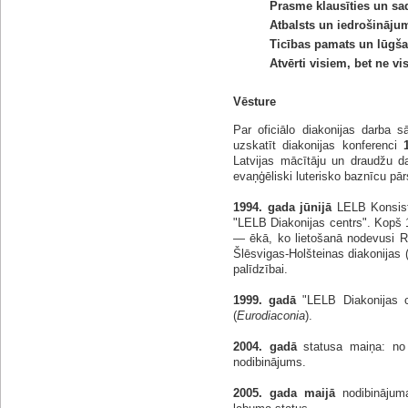
Prasme klausīties un sa
Atbalsts un iedrošināju
Ticības pamats un lūgša
Atvērti visiem, bet ne v
Vēsture
Par oficiālo diakonijas darba s
uzskatīt diakonijas konferenci
Latvijas mācītāju un draudžu da
evaņģēliski luterisko baznīcu pār
1994. gada jūnijā
LELB Konsisto
"LELB Diakonijas centrs". Kopš 
— ēkā, ko lietošanā nodevusi R
Šlēsvigas-Holšteinas diakonijas (
palīdzībai.
1999. gadā
"LELB Diakonijas ce
(
Eurodiaconia
).
2004. gadā
statusa maiņa: no S
nodibinājums.
2005. gada maijā
nodibinājuma