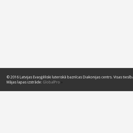
© 2016 Latvijas Evaņģēliski luteriskā baznīcas Diakonijas centrs. Visas tiesīb
Mājas lapas izstrāde:
GlobalPro
»