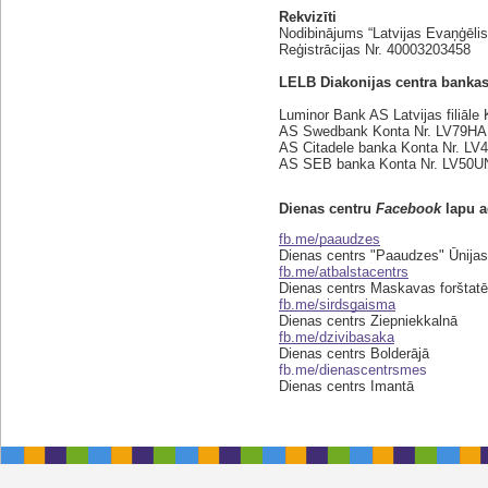
Rekvizīti
Nodibinājums “Latvijas Evaņģēlis
Reģistrācijas Nr. 40003203458
LELB Diakonijas centra bankas
Luminor Bank AS Latvijas filiāl
AS Swedbank Konta Nr. LV79H
AS Citadele banka Konta Nr. 
AS SEB banka Konta Nr. LV50
Dienas centru 
Facebook
 lapu 
fb.me/paaudzes
Dienas centrs "Paaudzes" Ūnijas 
fb.me/atbalstacentrs
Dienas centrs Maskavas forštatē
fb.me/sirdsgaisma
Dienas centrs Ziepniekkalnā
fb.me/dzivibasaka
Dienas centrs Bolderājā
fb.me/dienascentrsmes
Dienas centrs Imantā