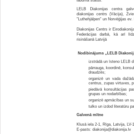
labuma status.
LELB Diakonijas centra galve
diakonijas centrs (Vācija), Zvi
"Luthehjälpen" un Norvēģijas ev. 
Diakonijas Centrs ir Eirodiakoni
Federācijas darbā, kā arī līd
risināšanā Latvijā
Nodibinājums „LELB Diakonija
izstrādā un īsteno LELB d
pārrauga, koordinē, konsul
draudzēs;
organizē un vada dažād
centrus, zupas virtuves, p
piedāvā konsultācijas pas
grupas un nodarbības;
organizē apmācības un sup
tulko un izdod literatūru 
Galvenā mītne
Klusā iela 2-1, Rīga,
Latvija,
LV-
E-pasts: diakonija@diakonija.lv