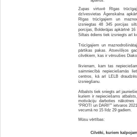
apavus.
Zupas virtuvē Rīgas trūcīga
dzīvesvietas Āgenskalna apkār
Rīgas trūcīgajiem un maznod
izsniegtas 48 345 porcijas si
porcijas, Bolderājas apkārtnē 16 
Siltais ēdiens tiek izsniegts arī
Trūcīgajiem un maznodrošināta
pārtikas pakas. Atsevišķos gadī
cilvēkiem, kas ir vērsušies Diako
Ikvienam, kam tas nepiecieša
saimniecībā nepieciešamās lie
centros, kā arī LELB draudzēs
izsniegšanu.
Atbalsts tiek sniegts arī jaunie
kuriem ir nepieciešams atbalsts,
motivāciju darboties nākotnes 
“PROTI un DARI!”” ietvaros 2021
vecumā no 15 līdz 29 gadiem.
Mūsu vērtības:
Cilvēki, kuriem kalpoja