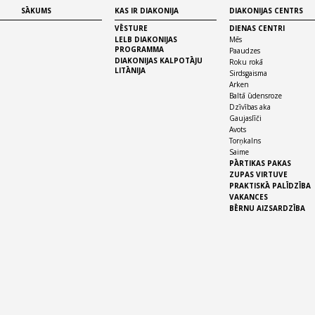
SĀKUMS
KAS IR DIAKONIJA
DIAKONIJAS CENTRS
VĒSTURE
DIENAS CENTRI
LELB DIAKONIJAS
Mēs
PROGRAMMA
Paaudzes
DIAKONIJAS KALPOTĀJU
Roku rokā
LITĀNIJA
Sirdsgaisma
Arken
Baltā ūdensroze
Dzīvības aka
Gaujaslīči
Avots
Torņkalns
Saime
PĀRTIKAS PAKAS
ZUPAS VIRTUVE
PRAKTISKĀ PALĪDZĪBA
VAKANCES
BĒRNU AIZSARDZĪBA