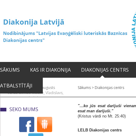
SĀKUMS
KAS IR DIAKONIJA
DIAKONIJAS CENTRS
ATBALSTĪTĀJI
2026. gada 08. augusts
Sākums
>
Diakonijas centrs
Vārda dienas: Mudīte, Vladislavs,
Vladislava
"…ko jūs esat darījuši vien
SEKO MUMS
esat man darījuši."
(Kristus vārdi no Mt. 25:40)
LELB Diakonijas centrs