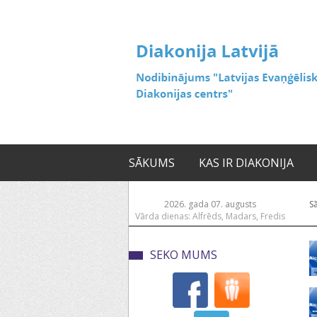
SĀKUMS
KAS IR DIAKONIJA
2026. gada 07. augusts
S
Vārda dienas: Alfrēds, Madars, Fredis
SEKO MUMS