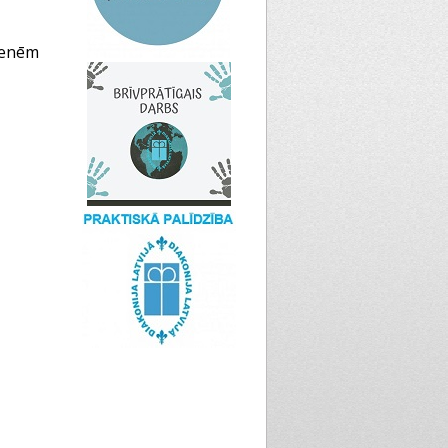
menēm