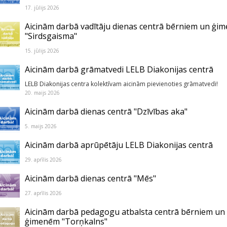
17. jūlijs 2026
Aicinām darbā vadītāju dienas centrā bērniem un ģi
"Sirdsgaisma"
15. jūlijs 2026
Aicinām darbā grāmatvedi LELB Diakonijas centrā
LELB Diakonijas centra kolektīvam aicinām pievienoties grāmatvedi!
20. maijs 2026
Aicinām darbā dienas centrā "Dzīvības aka"
5. maijs 2026
Aicinām darbā aprūpētāju LELB Diakonijas centrā
29. aprīlis 2026
Aicinām darbā dienas centrā "Mēs"
27. aprīlis 2026
Aicinām darbā pedagogu atbalsta centrā bērniem un
ģimenēm "Torņkalns"