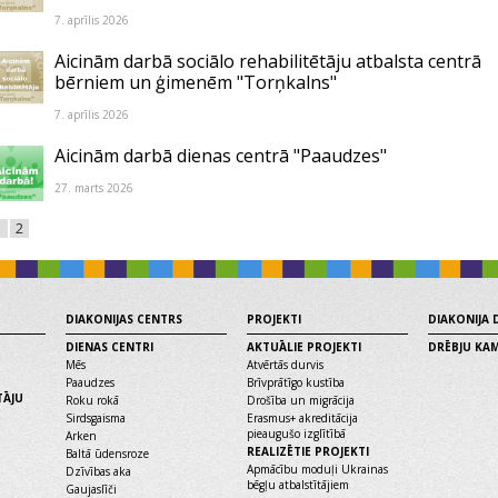
7. aprīlis 2026
Aicinām darbā sociālo rehabilitētāju atbalsta centrā
bērniem un ģimenēm "Torņkalns"
7. aprīlis 2026
Aicinām darbā dienas centrā "Paaudzes"
27. marts 2026
1
2
DIAKONIJAS CENTRS
PROJEKTI
DIAKONIJA
DIENAS CENTRI
AKTUĀLIE PROJEKTI
DRĒBJU KA
Mēs
Atvērtās durvis
Paaudzes
Brīvprātīgo kustība
TĀJU
Roku rokā
Drošība un migrācija
Sirdsgaisma
Erasmus+ akreditācija
pieaugušo izglītībā
Arken
REALIZĒTIE PROJEKTI
Baltā ūdensroze
Apmācību moduļi Ukrainas
Dzīvības aka
bēgļu atbalstītājiem
Gaujaslīči