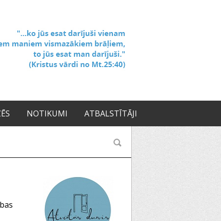
ZĒS
NOTIKUMI
ATBALSTĪTĀJI
ības