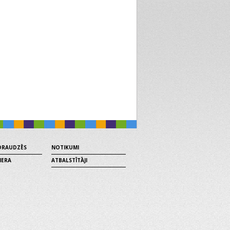
 DRAUDZĒS
NOTIKUMI
MERA
ATBALSTĪTĀJI