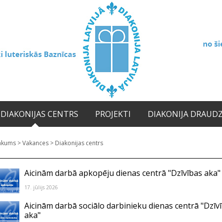
DIAKONIJAS CENTRS
PROJEKTI
DIAKONIJA DRAUD
ākums
>
Vakances
>
Diakonijas centrs
Aicinām darbā apkopēju dienas centrā "Dzīvības aka"
17. jūlijs 2026
Aicinām darbā sociālo darbinieku dienas centrā "Dzīv
aka"