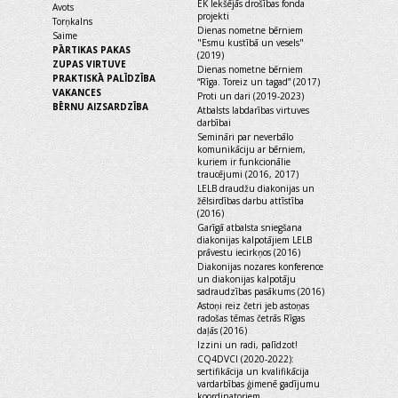
EK Iekšējās drošības fonda
Avots
projekti
Torņkalns
Dienas nometne bērniem
Saime
"Esmu kustībā un vesels"
PĀRTIKAS PAKAS
(2019)
ZUPAS VIRTUVE
Dienas nometne bērniem
PRAKTISKĀ PALĪDZĪBA
“Rīga. Toreiz un tagad” (2017)
VAKANCES
Proti un dari (2019-2023)
BĒRNU AIZSARDZĪBA
Atbalsts labdarības virtuves
darbībai
Semināri par neverbālo
komunikāciju ar bērniem,
kuriem ir funkcionālie
traucējumi (2016, 2017)
LELB draudžu diakonijas un
žēlsirdības darbu attīstība
(2016)
Garīgā atbalsta sniegšana
diakonijas kalpotājiem LELB
prāvestu iecirkņos (2016)
Diakonijas nozares konference
un diakonijas kalpotāju
sadraudzības pasākums (2016)
Astoņi reiz četri jeb astoņas
radošas tēmas četrās Rīgas
daļās (2016)
Izzini un radi, palīdzot!
CQ4DVCI (2020-2022):
sertifikācija un kvalifikācija
vardarbības ģimenē gadījumu
koordinatoriem