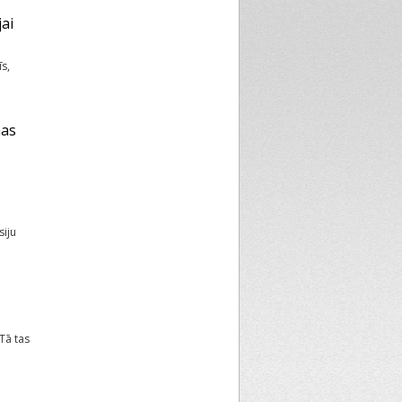
jai
s,
nas
siju
Tā tas