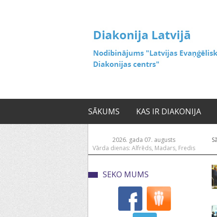
SĀKUMS
KAS IR DIAKONIJA
2026. gada 07. augusts
S
Vārda dienas: Alfrēds, Madars, Fredis
SEKO MUMS