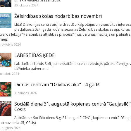
tīmekļa vietnes prezentācija.
30. oktobris 2024
Žēlsirdības skolas nodarbības novembrī
LELB Diakonijas centrs aicina draudžu kalpotājus un visus citus interes
piedalīties 2024. gada rudens sezonas Žēlsirdības skolas sesijā, kuras
etvaros lekcijā “Personības attīstības process” mūs uzrunās mācītājs un psihiatrs
umejs.
. oktobris 2024
LABESTĪBAS ĶĒDE
Labdarības fonds Sofi jau neskaitāmas reizes ziedojis pārtiku Čerņigo
dzīvnieku patversmei
 oktobris 2024
Dienas centram "Dzīvības aka" - 4 gadi!
1. oktobris 2024
Sociālā diena 31. augustā kopienas centrā "Gaujaslīči
Cēsīs
Aicinām uz Sociālo dienu š.g. 31. augustā Cēsīs, kopienas centrā "Gauja
zirnavu iela 45, Cēsis).
. augusts 2024