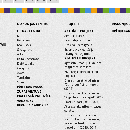
1
2
3
4
5
6
7
8
9
10
>
DIAKONIJAS CENTRS
PROJEKTI
DIAKONIJA
DIENAS CENTRI
AKTUĀLIE PROJEKTI
DRĒBJU KA
Mēs
Atvērtās durvis
Paaudzes
Brīvprātīgo kustība
TĀJU
Roku rokā
Drošība un migrācija
Sirdsgaisma
Erasmus+ akreditācija
pieaugušo izglītībā
Arken
REALIZĒTIE PROJEKTI
Baltā ūdensroze
Apmācību moduļi Ukrainas
Dzīvības aka
bēgļu atbalstītājiem
Gaujaslīči
EK Iekšējās drošības fonda
Avots
projekti
Torņkalns
Dienas nometne bērniem
Saime
"Esmu kustībā un vesels"
PĀRTIKAS PAKAS
(2019)
ZUPAS VIRTUVE
Dienas nometne bērniem
PRAKTISKĀ PALĪDZĪBA
“Rīga. Toreiz un tagad” (2017)
VAKANCES
Proti un dari (2019-2023)
BĒRNU AIZSARDZĪBA
Atbalsts labdarības virtuves
darbībai
Semināri par neverbālo
komunikāciju ar bērniem,
kuriem ir funkcionālie
traucējumi (2016, 2017)