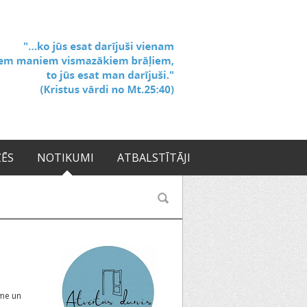
ZĒS
NOTIKUMI
ATBALSTĪTĀJI
sme un