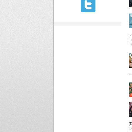
i
J
15
4.
(D
28