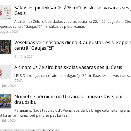
Sākusies pieteikšanās Žēlsirdības skolas vasaras sesi
Cēsīs
Aicinām uz Žēlsirdības skolas vasaras sesiju no 22. – 25. augustam Cēsī
pienas centrā “Gaujaslīči” – ir sākusies pieteikšanās!
 augusts 2024
Veselības veicināšanas diena 3. augustā Cēsīs, kopie
centrā "Gaujaslīči"
31. jūlijs 2024
Aicinām uz Žēlsirdības skolas vasaras sesiju Cēsīs
LELB Diakonijas centrs aicina uz ikgadējo Žēlsirdības skolas vasaras se
Cēsīs
. jūlijs 2024
Nometne bērniem no Ukrainas – mūsu stāsts par
draudzību
Kā zināms, “tāds tādu atrod”. Viens labs darbs bruģē ceļu nākamajam. 
otika arī ar mums, bet par visu pēc kārtas:
. jūlijs 2024