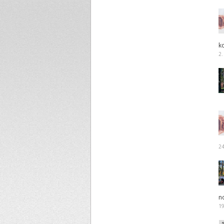
ko
2.
24
n
19