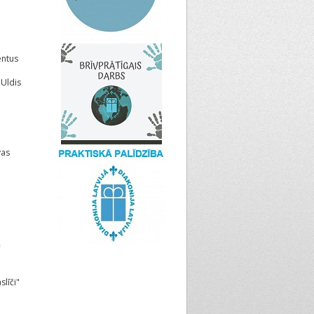
entus
 Uldis
vas
"
slīči"