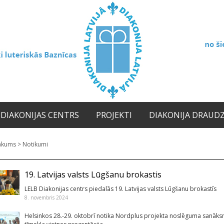
DIAKONIJAS CENTRS
PROJEKTI
DIAKONIJA DRAUD
ākums
>
Notikumi
19. Latvijas valsts Lūgšanu brokastis
LELB Diakonijas centrs piedalās 19. Latvijas valsts Lūgšanu brokastīs
8. novembris 2024
Helsinkos 28.-29. oktobrī notika Nordplus projekta noslēguma sanāk