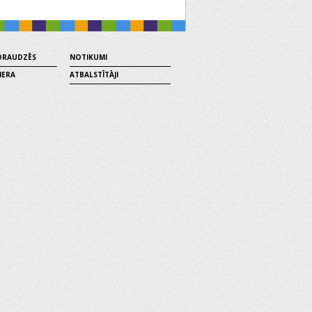
 DRAUDZĒS
NOTIKUMI
MERA
ATBALSTĪTĀJI