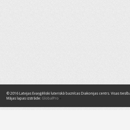
© 2016 Latvijas Evaņģēliski luteriskā baznīcas Diakonijas centrs. Visas tiesīb
Mājas lapas izstrāde:
GlobalPro
»