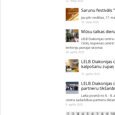
22. maijs 2025
Sarunu festivāls 
Jau pēc nedēļas, 17. ma
10. maijs 2025
Mūsu talkas dien
LELB Diakonijas centra d
Cēsīs, kopienas centrā 
teritoriju jaunajai sezonai.
29. aprīlis 2025
LELB Diakonijas c
kalpošanu zupas 
15. aprīlis 2025
LELB Diakonijas c
partneru tikšanā
Laika posmā no 6. - 8. 
centra sadarbības partneru tikšan
9. aprīlis 2025
1
2
3
4
5
6
7
8
9
10