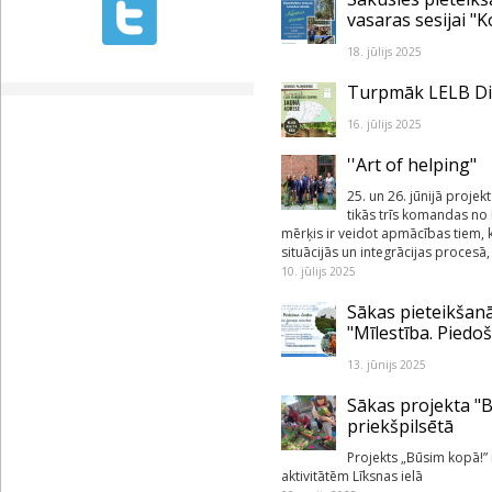
vasaras sesijai "
18. jūlijs 2025
Turpmāk LELB Dia
16. jūlijs 2025
''Art of helping"
25. un 26. jūnijā projek
tikās trīs komandas no 
mērķis ir veidot apmācības tiem, ka
situācijās un integrācijas procesā
10. jūlijs 2025
Sākas pieteikšan
"Mīlestība. Piedoš
13. jūnijs 2025
Sākas projekta "
priekšpilsētā
Projekts „Būsim kopā!”
aktivitātēm Līksnas ielā