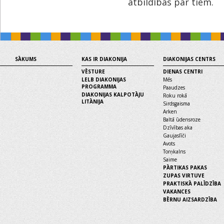
atbildības par tiem.
SĀKUMS
KAS IR DIAKONIJA
DIAKONIJAS CENTRS
VĒSTURE
DIENAS CENTRI
LELB DIAKONIJAS
Mēs
PROGRAMMA
Paaudzes
DIAKONIJAS KALPOTĀJU
Roku rokā
LITĀNIJA
Sirdsgaisma
Arken
Baltā ūdensroze
Dzīvības aka
Gaujaslīči
Avots
Torņkalns
Saime
PĀRTIKAS PAKAS
ZUPAS VIRTUVE
PRAKTISKĀ PALĪDZĪBA
VAKANCES
BĒRNU AIZSARDZĪBA