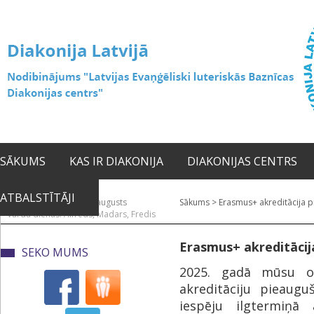
SĀKUMS
KAS IR DIAKONIJA
DIAKONIJAS CENTRS
ATBALSTĪTĀJI
2026. gada 07. augusts
Sākums
>
Erasmus+ akreditācija p
Vārda dienas: Alfrēds, Madars, Fredis
Erasmus+ akreditācija
SEKO MUMS
2025. gadā mūsu or
akreditāciju pieaugu
iespēju ilgtermiņā 