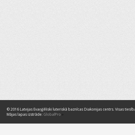
© 2016 Latvijas Evaņģēliski luteriskā baznīcas Diakonijas centrs. Visas tiesīb
Mājas lapas izstrāde:
GlobalPro
»