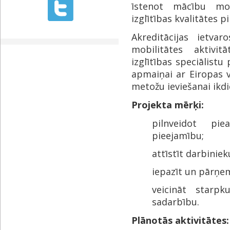
īstenot mācību mob
izglītības kvalitātes pi
Akreditācijas ietva
mobilitātes aktivi
izglītības speciālistu 
apmaiņai ar Eiropas 
metožu ieviešanai ikd
Projekta mērķi:
pilnveidot pie
pieejamību;
attīstīt darbinie
iepazīt un pārņe
veicināt starpk
sadarbību.
Plānotās aktivitātes: