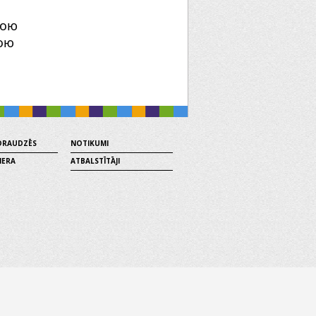
кою
ою
 DRAUDZĒS
NOTIKUMI
MERA
ATBALSTĪTĀJI