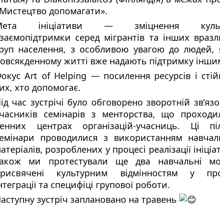
Мистецтво допомагати».
Мета ініціативи — зміцнення культ
заємопідтримки серед мігрантів та інших враз
руп населення, з особливою увагою до людей, 
овсякденному житті вже надають підтримку інши
окус Art of Helping — посилення ресурсів і стій
их, хто допомогає.
ід час зустрічі було обговорено зворотній зв’язо
часників семінарів з менторства, що проходи
енних центрах організацій-учасниць. Ці піл
емінари проводилися з використанням навчал
атеріалів, розроблених у процесі реалізації ініціа
акож ми протестували ще два навчальні мод
присвячені культурним відмінностям у про
нтеграції та специфіці групової роботи.
аступну зустріч заплановано на травень