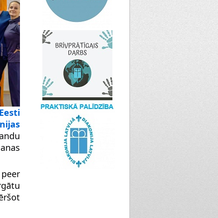
Eesti
nijas
andu
šanas
. peer
gātu
ršot