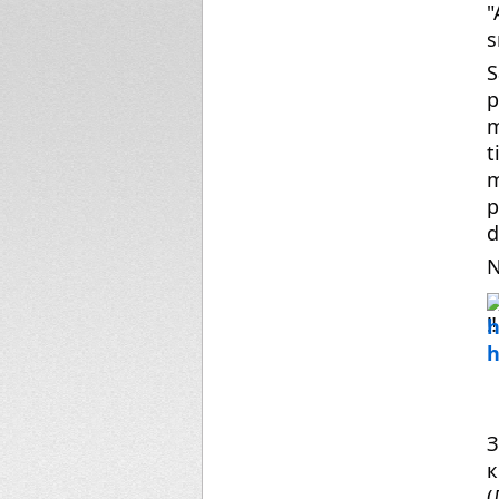
"
s
S
p
m
t
m
p
d
N
h
h
З
к
(