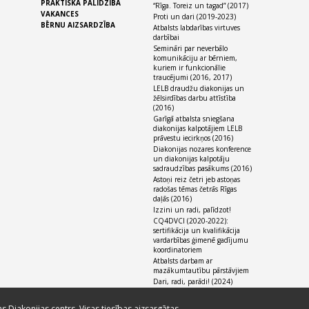
PRAKTISKĀ PALĪDZĪBA
“Rīga. Toreiz un tagad” (2017)
VAKANCES
Proti un dari (2019-2023)
BĒRNU AIZSARDZĪBA
Atbalsts labdarības virtuves
darbībai
Semināri par neverbālo
komunikāciju ar bērniem,
kuriem ir funkcionālie
traucējumi (2016, 2017)
LELB draudžu diakonijas un
žēlsirdības darbu attīstība
(2016)
Garīgā atbalsta sniegšana
diakonijas kalpotājiem LELB
prāvestu iecirkņos (2016)
Diakonijas nozares konference
un diakonijas kalpotāju
sadraudzības pasākums (2016)
Astoņi reiz četri jeb astoņas
radošas tēmas četrās Rīgas
daļās (2016)
Izzini un radi, palīdzot!
CQ4DVCI (2020-2022):
sertifikācija un kvalifikācija
vardarbības ģimenē gadījumu
koordinatoriem
Atbalsts darbam ar
mazākumtautību pārstāvjiem
Dari, radi, parādi! (2024)
as Diakonijas centrs. Visas tiesības aizsargātas.