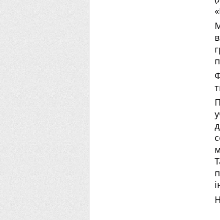
«
в
г
п
Ф
т
П
у
д
с
м
Т
і
Н