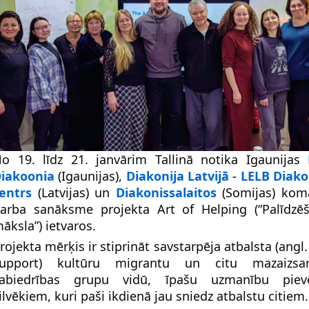
o 19. līdz 21. janvārim Tallinā notika Igaunijas
iakoonia
(Igaunijas),
Diakonija Latvijā - LELB Diako
entrs
(Latvijas) un
Diakonissalaitos
(Somijas) kom
arba sanāksme projekta Art of Helping (“Palīdzē
āksla”) ietvaros.
rojekta mērķis ir stiprināt savstarpēja atbalsta (angl
upport) kultūru migrantu un citu mazaizsar
abiedrības grupu vidū, īpašu uzmanību pievē
ilvēkiem, kuri paši ikdienā jau sniedz atbalstu citiem.