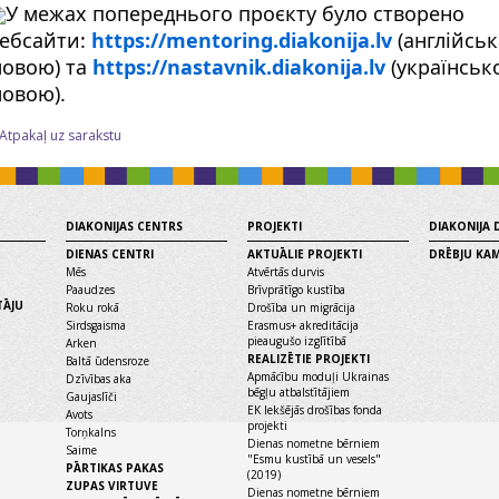
У межах попереднього проєкту було створено
ебсайти:
https://mentoring.diakonija.lv
(англійсь
овою) та
https://nastavnik.diakonija.lv
(українськ
овою).
 Atpakaļ uz sarakstu
DIAKONIJAS CENTRS
PROJEKTI
DIAKONIJA
DIENAS CENTRI
AKTUĀLIE PROJEKTI
DRĒBJU KA
Mēs
Atvērtās durvis
Paaudzes
Brīvprātīgo kustība
TĀJU
Roku rokā
Drošība un migrācija
Sirdsgaisma
Erasmus+ akreditācija
pieaugušo izglītībā
Arken
REALIZĒTIE PROJEKTI
Baltā ūdensroze
Apmācību moduļi Ukrainas
Dzīvības aka
bēgļu atbalstītājiem
Gaujaslīči
EK Iekšējās drošības fonda
Avots
projekti
Torņkalns
Dienas nometne bērniem
Saime
"Esmu kustībā un vesels"
PĀRTIKAS PAKAS
(2019)
ZUPAS VIRTUVE
Dienas nometne bērniem