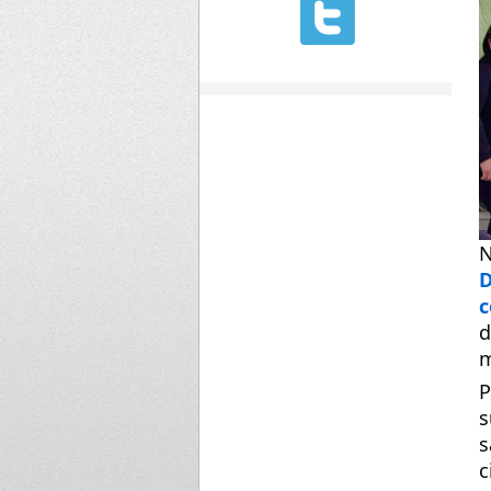
N
D
c
d
m
P
s
s
c