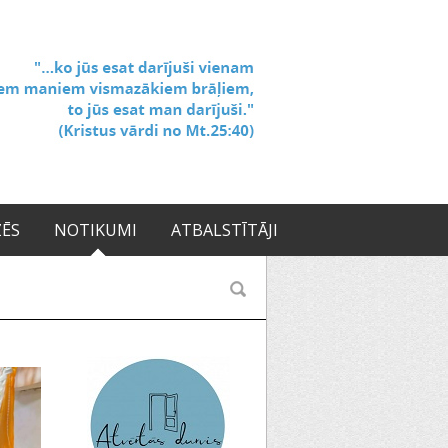
ZĒS
NOTIKUMI
ATBALSTĪTĀJI