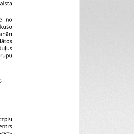
alsta
te no
ikušo
ināri
dātos
duļus
grupu
s
стріч
entrs
оєкту