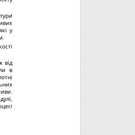
ури
ливих
які у
м.
кості
к від
ли в
отні
ьних
тиви.
улі,
цесі