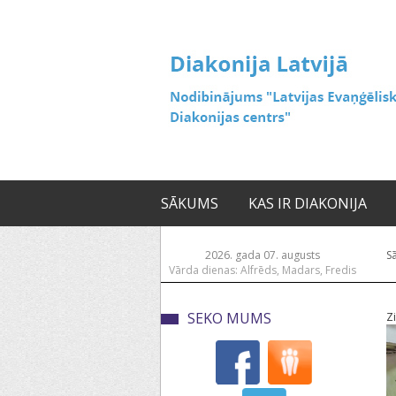
SĀKUMS
KAS IR DIAKONIJA
2026. gada 07. augusts
S
Vārda dienas: Alfrēds, Madars, Fredis
SEKO MUMS
Z