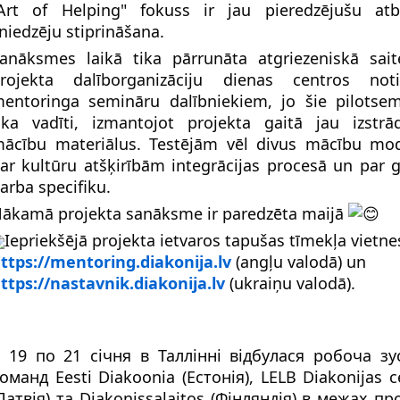
Art of Helping" fokuss ir jau pieredzējušu atb
niedzēju stiprināšana.
anāksmes laikā tika pārrunāta atgriezeniskā sai
rojekta dalīborganizāciju dienas centros not
entoringa semināru dalībniekiem, jo šie pilotsem
ika vadīti, izmantojot projekta gaitā jau izstrā
ācību materiālus. Testējām vēl divus mācību mo
ar kultūru atšķirībām integrācijas procesā un par 
arba specifiku.
ākamā projekta sanāksme ir paredzēta maijā
Iepriekšējā projekta ietvaros tapušas tīmekļa vietne
ttps://mentoring.diakonija.lv
(angļu valodā) un
ttps://nastavnik.diakonija.lv
(ukraiņu valodā).
 19 по 21 січня в Таллінні відбулася робоча зу
оманд Eesti Diakoonia (Естонія), LELB Diakonijas c
Латвія) та Diakonissalaitos (Фінляндія) в межах пр