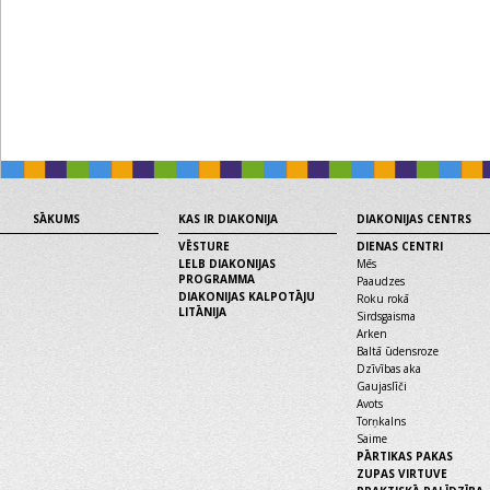
SĀKUMS
KAS IR DIAKONIJA
DIAKONIJAS CENTRS
VĒSTURE
DIENAS CENTRI
LELB DIAKONIJAS
Mēs
PROGRAMMA
Paaudzes
DIAKONIJAS KALPOTĀJU
Roku rokā
LITĀNIJA
Sirdsgaisma
Arken
Baltā ūdensroze
Dzīvības aka
Gaujaslīči
Avots
Torņkalns
Saime
PĀRTIKAS PAKAS
ZUPAS VIRTUVE