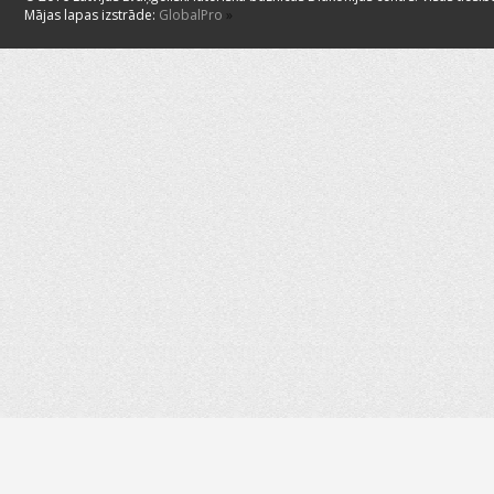
Mājas lapas izstrāde:
GlobalPro
»