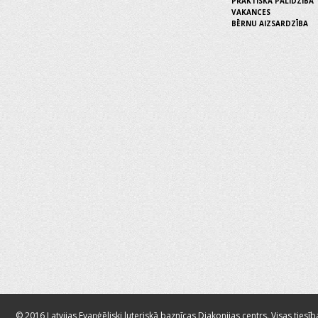
PRAKTISKĀ PALĪDZĪBA
VAKANCES
BĒRNU AIZSARDZĪBA
© 2016 Latvijas Evaņģēliski luteriskā baznīcas Diakonijas centrs. Visas tiesīb