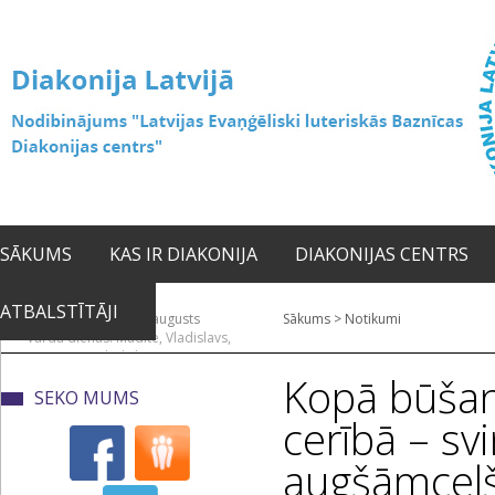
SĀKUMS
KAS IR DIAKONIJA
DIAKONIJAS CENTRS
ATBALSTĪTĀJI
2026. gada 08. augusts
Sākums
>
Notikumi
Vārda dienas: Mudīte, Vladislavs,
Vladislava
Kopā būšan
SEKO MUMS
cerībā – sv
augšāmcel