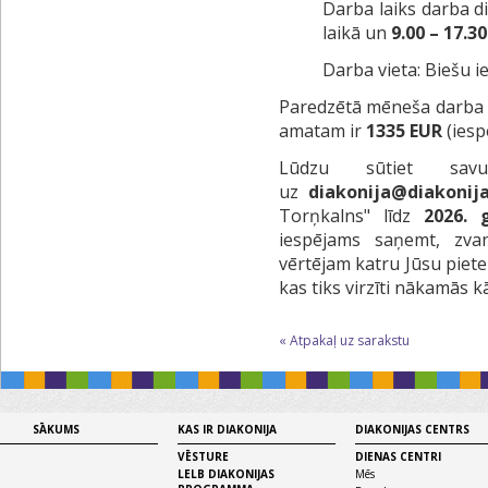
Darba laiks darba d
laikā un
9.00 – 17.30
Darba vieta: Biešu i
Paredzētā mēneša darba a
amatam ir
1335 EUR
(iesp
Lūdzu sūtiet sav
uz
diakonija@diakonija
Torņkalns" līdz
2026.
iespējams saņemt, zva
vērtējam katru Jūsu piet
kas tiks virzīti nākamās k
« Atpakaļ uz sarakstu
SĀKUMS
KAS IR DIAKONIJA
DIAKONIJAS CENTRS
VĒSTURE
DIENAS CENTRI
LELB DIAKONIJAS
Mēs