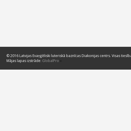
© 2016 Latvijas Evaņģēliski luteriskā baznīcas Diakonijas centrs. Visas tiesīb
Mājas lapas izstrāde:
GlobalPro
»