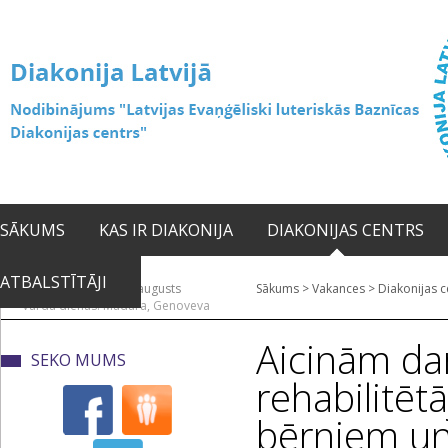
SĀKUMS
KAS IR DIAKONIJA
DIAKONIJAS CENTRS
ATBALSTĪTĀJI
2026. gada 09. augusts
Sākums
>
Vakances
>
Diakonijas c
Vārda dienas: Madara, Genoveva
Aicinām da
SEKO MUMS
rehabilitēt
bērniem u