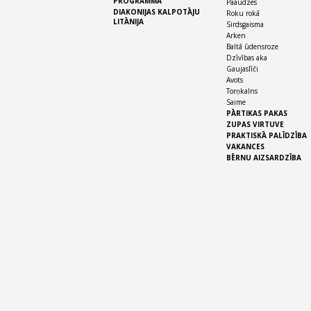
PROGRAMMA
Paaudzes
DIAKONIJAS KALPOTĀJU
Roku rokā
LITĀNIJA
Sirdsgaisma
Arken
Baltā ūdensroze
Dzīvības aka
Gaujaslīči
Avots
Torņkalns
Saime
PĀRTIKAS PAKAS
ZUPAS VIRTUVE
PRAKTISKĀ PALĪDZĪBA
VAKANCES
BĒRNU AIZSARDZĪBA