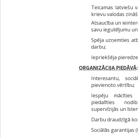
Teicamas latviešu v
krievu valodas zināš
Atsaucība un ieinter
savu ieguldījumu un
Spēja uzņemties atb
darbu;
Iepriekšēja pieredze
ORGANIZĀCIJA PIEDĀVĀ
Interesantu, soc
pievienoto vērtību;
Iespēju mācīties
piedalīties nodi
supervīzijās un īst
Darbu draudzīgā ko
Sociālās garantijas 