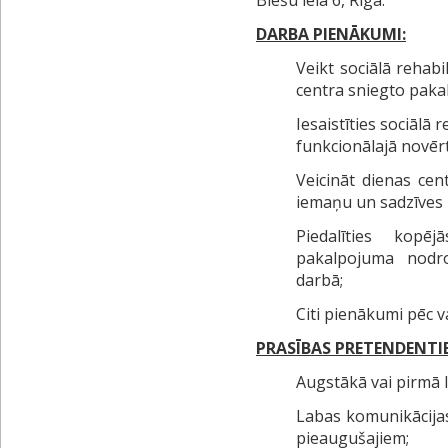
Biešu ielā 6, Rīgā.
DARBA PIENĀKUMI:
Veikt sociālā rehabi
centra sniegto pak
Iesaistīties sociālā r
funkcionālajā novēr
Veicināt dienas cen
iemaņu un sadzīves
Piedalīties kop
pakalpojuma nodr
darbā;
Citi pienākumi pēc 
PRASĪBAS PRETENDENTI
Augstākā vai pirmā lī
Labas komunikācija
pieaugušajiem;