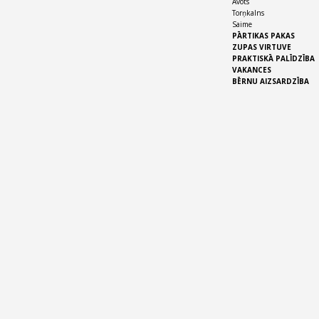
Avots
Torņkalns
Saime
PĀRTIKAS PAKAS
ZUPAS VIRTUVE
PRAKTISKĀ PALĪDZĪBA
VAKANCES
BĒRNU AIZSARDZĪBA