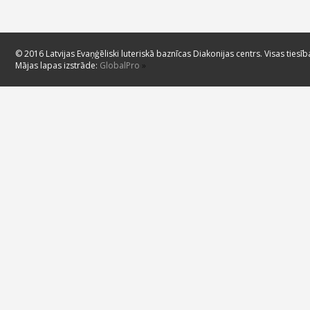
© 2016 Latvijas Evaņģēliski luteriskā baznīcas Diakonijas centrs. Visas tiesīb
Mājas lapas izstrāde:
GlobalPro
»