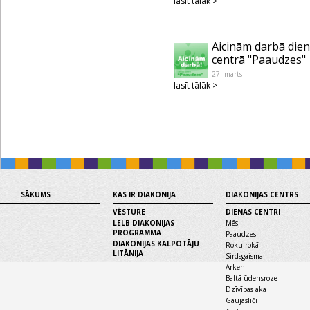
lasīt tālāk >
Aicinām darbā die
centrā "Paaudzes"
27. marts
lasīt tālāk >
SĀKUMS
KAS IR DIAKONIJA
DIAKONIJAS CENTRS
VĒSTURE
DIENAS CENTRI
LELB DIAKONIJAS
Mēs
PROGRAMMA
Paaudzes
DIAKONIJAS KALPOTĀJU
Roku rokā
LITĀNIJA
Sirdsgaisma
Arken
Baltā ūdensroze
Dzīvības aka
Gaujaslīči