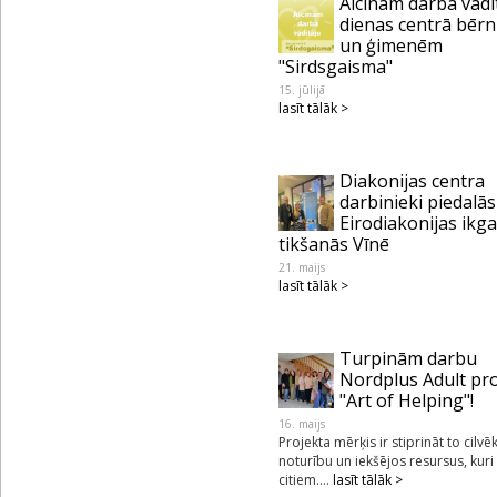
Aicinām darbā vadī
dienas centrā bēr
un ģimenēm
"Sirdsgaisma"
15. jūlijā
lasīt tālāk >
Diakonijas centra
darbinieki piedalās
Eirodiakonijas ikg
tikšanās Vīnē
21. maijs
lasīt tālāk >
Turpinām darbu
Nordplus Adult pr
"Art of Helping"!
16. maijs
Projekta mērķis ir stiprināt to cilvē
noturību un iekšējos resursus, kuri
citiem....
lasīt tālāk >