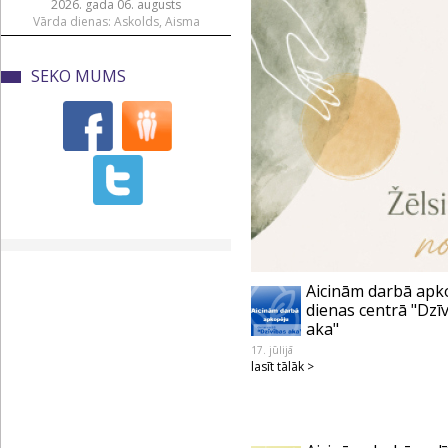
2026. gada 06. augusts
Vārda dienas: Askolds, Aisma
SEKO MUMS
Aicinām darbā apk
dienas centrā "Dzī
aka"
17. jūlijā
lasīt tālāk >