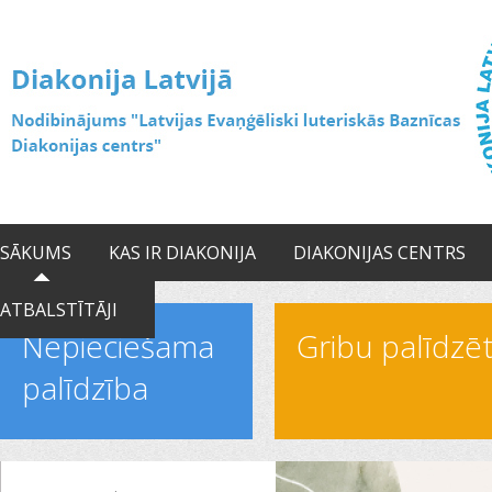
SĀKUMS
KAS IR DIAKONIJA
DIAKONIJAS CENTRS
ATBALSTĪTĀJI
Nepieciešama
Gribu palīdzē
palīdzība