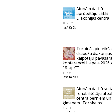
Aicinām darbā
aprūpētāju LELB
Diakonijas centrā
29. aprīlī
lasīt tālāk >
Turpinās pieteikš
draudžu diakonijas
kalpotāju pavasar
konferencei Liepājā 2026.
18. aprīlī
13. aprīlī
lasīt tālāk >
Aicinām darbā soci
rehabilitētāju atba
centrā bērniem un
ģimenēm "Torņkalns"
7. aprīlī