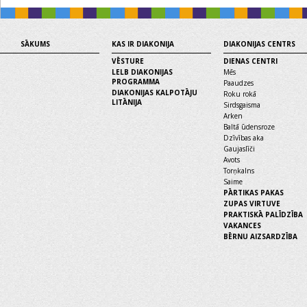
SĀKUMS
KAS IR DIAKONIJA
DIAKONIJAS CENTRS
VĒSTURE
DIENAS CENTRI
LELB DIAKONIJAS
Mēs
PROGRAMMA
Paaudzes
DIAKONIJAS KALPOTĀJU
Roku rokā
LITĀNIJA
Sirdsgaisma
Arken
Baltā ūdensroze
Dzīvības aka
Gaujaslīči
Avots
Torņkalns
Saime
PĀRTIKAS PAKAS
ZUPAS VIRTUVE
PRAKTISKĀ PALĪDZĪBA
VAKANCES
BĒRNU AIZSARDZĪBA