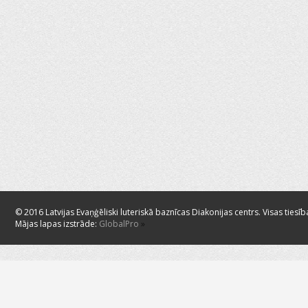
© 2016 Latvijas Evaņģēliski luteriskā baznīcas Diakonijas centrs. Visas tiesīb
Mājas lapas izstrāde:
GlobalPro
»