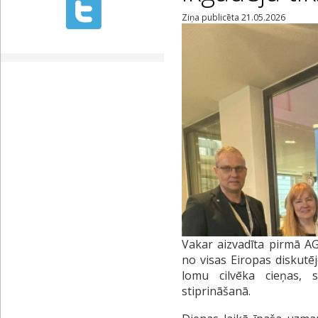
Ziņa publicēta 21.05.2026
Vakar aizvadīta pirmā A
no visas Eiropas diskutē
lomu cilvēka cieņas, s
stiprināšanā.