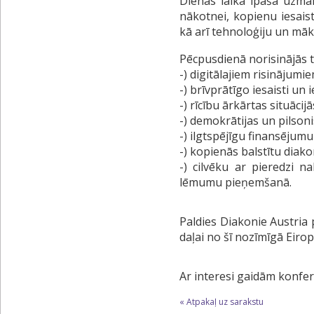
Dienas laikā īpaša uzma
nākotnei, kopienu iesaist
kā arī tehnoloģiju un māk
Pēcpusdienā norisinājās 
-) digitālajiem risinājumi
-) brīvprātīgo iesaisti un
-) rīcību ārkārtas situācij
-) demokrātijas un pilsoni
-) ilgtspējīgu finansējum
-) kopienās balstītu diak
-) cilvēku ar pieredzi n
lēmumu pieņemšanā.
Paldies Diakonie Austria
daļai no šī nozīmīgā Eir
Ar interesi gaidām konfe
« Atpakaļ uz sarakstu