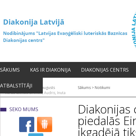
SĀKUMS
KAS IR DIAKONIJA
DIAKONIJAS CENTRS
ATBALSTĪTĀJI
2026. gada 10. augusts
Sākums
>
Notikumi
Vārda dienas: Brencis, Audris, Inuta
Diakonijas 
SEKO MUMS
piedalās Ei
ikgadējā ti