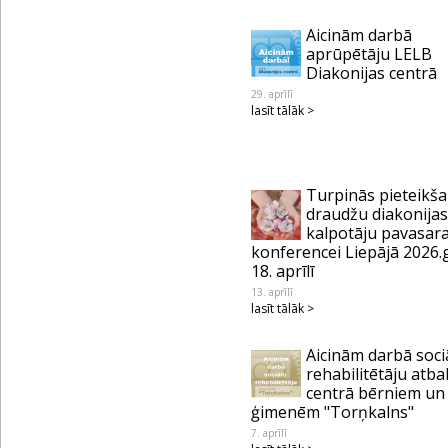
Aicinām darbā
aprūpētāju LELB
Diakonijas centrā
29. aprīlī
lasīt tālāk >
Turpinās pieteikš
draudžu diakonijas
kalpotāju pavasar
konferencei Liepājā 2026.
18. aprīlī
13. aprīlī
lasīt tālāk >
Aicinām darbā soci
rehabilitētāju atba
centrā bērniem un
ģimenēm "Torņkalns"
7. aprīlī