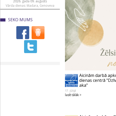
2026. gada 09. augusts
Vārda dienas: Madara, Genoveva
SEKO MUMS
Aicinām darbā apk
dienas centrā "Dzī
aka"
17. jūlijā
lasīt tālāk >