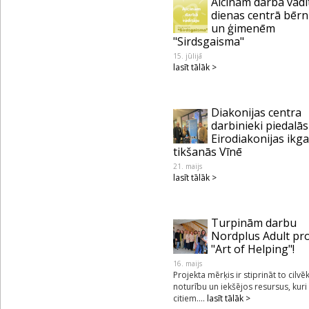
Aicinām darbā vadī
dienas centrā bēr
un ģimenēm
"Sirdsgaisma"
15. jūlijā
lasīt tālāk >
Diakonijas centra
darbinieki piedalās
Eirodiakonijas ikg
tikšanās Vīnē
21. maijs
lasīt tālāk >
Turpinām darbu
Nordplus Adult pr
"Art of Helping"!
16. maijs
Projekta mērķis ir stiprināt to cilvē
noturību un iekšējos resursus, kuri
citiem....
lasīt tālāk >