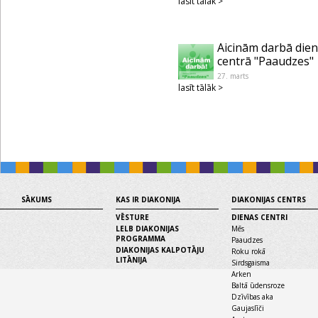
lasīt tālāk >
Aicinām darbā die
centrā "Paaudzes"
27. marts
lasīt tālāk >
SĀKUMS
KAS IR DIAKONIJA
DIAKONIJAS CENTRS
VĒSTURE
DIENAS CENTRI
LELB DIAKONIJAS
Mēs
PROGRAMMA
Paaudzes
DIAKONIJAS KALPOTĀJU
Roku rokā
LITĀNIJA
Sirdsgaisma
Arken
Baltā ūdensroze
Dzīvības aka
Gaujaslīči