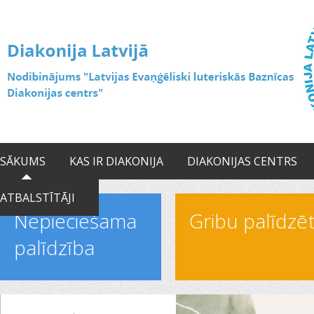
SĀKUMS
KAS IR DIAKONIJA
DIAKONIJAS CENTRS
ATBALSTĪTĀJI
Nepieciešama
Gribu palīdzē
palīdzība