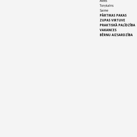
Avots
Torņkalns
Saime
PĀRTIKAS PAKAS
ZUPAS VIRTUVE
PRAKTISKĀ PALĪDZĪBA
VAKANCES
BĒRNU AIZSARDZĪBA