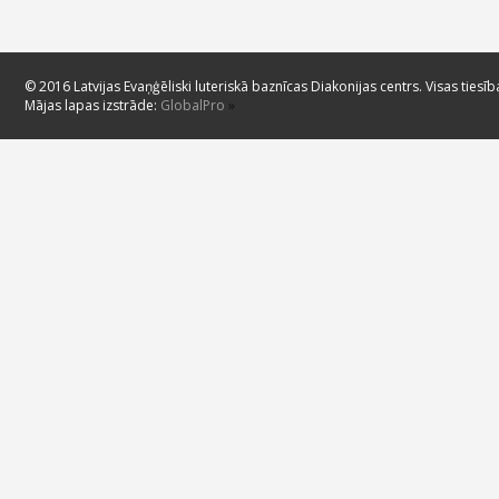
© 2016 Latvijas Evaņģēliski luteriskā baznīcas Diakonijas centrs. Visas tiesīb
Mājas lapas izstrāde:
GlobalPro
»