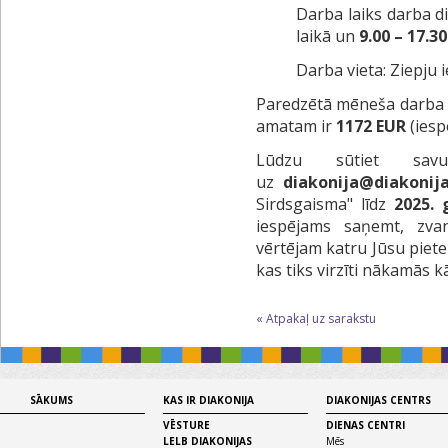
Darba laiks darba d
laikā un
9.00 – 17.30
Darba vieta: Ziepju i
Paredzētā mēneša darba a
amatam ir
1172 EUR
(iesp
Lūdzu sūtiet sav
uz
diakonija@diakonija
Sirdsgaisma" līdz
2025.
iespējams saņemt, zva
vērtējam katru Jūsu piet
kas tiks virzīti nākamās k
« Atpakaļ uz sarakstu
SĀKUMS
KAS IR DIAKONIJA
DIAKONIJAS CENTRS
VĒSTURE
DIENAS CENTRI
LELB DIAKONIJAS
Mēs