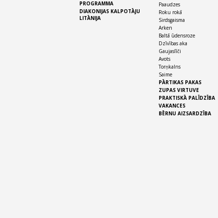
PROGRAMMA
Paaudzes
DIAKONIJAS KALPOTĀJU
Roku rokā
LITĀNIJA
Sirdsgaisma
Arken
Baltā ūdensroze
Dzīvības aka
Gaujaslīči
Avots
Torņkalns
Saime
PĀRTIKAS PAKAS
ZUPAS VIRTUVE
PRAKTISKĀ PALĪDZĪBA
VAKANCES
BĒRNU AIZSARDZĪBA