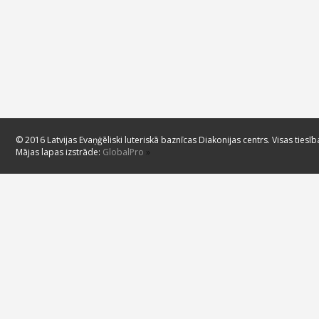
© 2016 Latvijas Evaņģēliski luteriskā baznīcas Diakonijas centrs. Visas tiesīb
Mājas lapas izstrāde:
GlobalPro
»