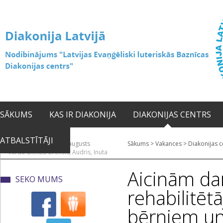
SĀKUMS
KAS IR DIAKONIJA
DIAKONIJAS CENTRS
ATBALSTĪTĀJI
2026. gada 10. augusts
Sākums
>
Vakances
>
Diakonijas c
Vārda dienas: Brencis, Audris, Inuta
Aicinām da
SEKO MUMS
rehabilitēt
bērniem u