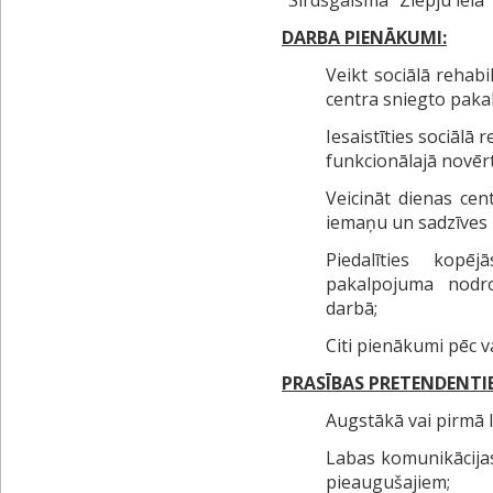
“Sirdsgaisma” Ziepju ielā 
DARBA PIENĀKUMI:
Veikt sociālā rehabi
centra sniegto pak
Iesaistīties sociālā r
funkcionālajā novēr
Veicināt dienas cen
iemaņu un sadzīves
Piedalīties kop
pakalpojuma nodr
darbā;
Citi pienākumi pēc 
PRASĪBAS PRETENDENTI
Augstākā vai pirmā lī
Labas komunikācija
pieaugušajiem;