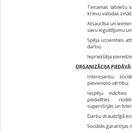
Teicamas latviešu v
krievu valodas zināš
Atsaucība un ieinter
savu ieguldījumu un
Spēja uzņemties atb
darbu;
Iepriekšēja pieredze
ORGANIZĀCIJA PIEDĀVĀ
Interesantu, soc
pievienoto vērtību;
Iespēju mācīties
piedalīties nodi
supervīzijās un īst
Darbu draudzīgā ko
Sociālās garantijas 