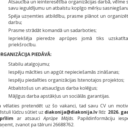
Atsaucība un ieinteresētība organizācijas darbā, vēlme 
savu ieguldījumu un atbalstu kopīgo mērķu sasniegšana
Spēja uzņemties atbildību, prasme plānot un organizē
darbu;
Prasme strādāt komandā un sadarboties;
Iepriekšēja pieredze aprūpes jomā tiks uzskatīt
priekšrocību.
RGANIZĀCIJA PIEDĀVĀ:
Stabilu atalgojumu;
Iespēju mācīties un apgūt nepieciešamās zināšanas;
Iespēju piedalīties organizācijas īstenotajos projektos;
Atbalstošus un atsaucīgus darba kolēģus;
Mājīgus darba apstākļus un sociālās garantijas.
a vēlaties pretendēt uz šo vakanci, tad savu CV un motiv
ēstuli lūdzu sūtiet uz
diakonija@diakonija.lv
līdz
2026. ga
prīlim
ar atsauci
Aprūpe Mājās
. Papildinformāciju ies
aņemt, zvanot pa tālruni 26688762.