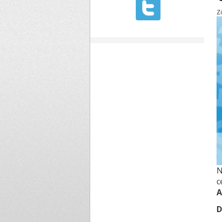
Z
N
c
A
D