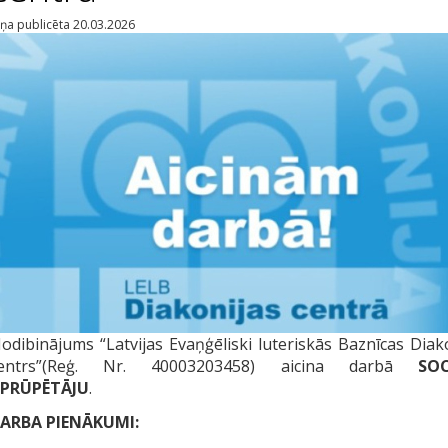
iņa publicēta 20.03.2026
odibinājums “Latvijas Evaņģēliski luteriskās Baznīcas Diak
entrs”(Reģ. Nr. 40003203458) aicina darbā
SO
PRŪPĒTĀJU
.
ARBA PIENĀKUMI: