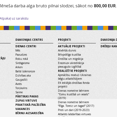
ēneša darba alga bruto pilnai slodzei, sākot no
800,00 EUR
.
 Atpakaļ uz sarakstu
DIAKONIJAS CENTRS
PROJEKTI
DIAKONIJA
DIENAS CENTRI
AKTUĀLIE PROJEKTI
DRĒBJU KA
Mēs
Atvērtās durvis
Paaudzes
Brīvprātīgo kustība
TĀJU
Roku rokā
Drošība un migrācija
Sirdsgaisma
Erasmus+ akreditācija
pieaugušo izglītībā
Arken
REALIZĒTIE PROJEKTI
Baltā ūdensroze
Apmācību moduļi Ukrainas
Dzīvības aka
bēgļu atbalstītājiem
Gaujaslīči
EK Iekšējās drošības fonda
Avots
projekti
Torņkalns
Dienas nometne bērniem
Saime
"Esmu kustībā un vesels"
PĀRTIKAS PAKAS
(2019)
ZUPAS VIRTUVE
Dienas nometne bērniem
PRAKTISKĀ PALĪDZĪBA
“Rīga. Toreiz un tagad” (2017)
VAKANCES
Proti un dari (2019-2023)
BĒRNU AIZSARDZĪBA
Atbalsts labdarības virtuves