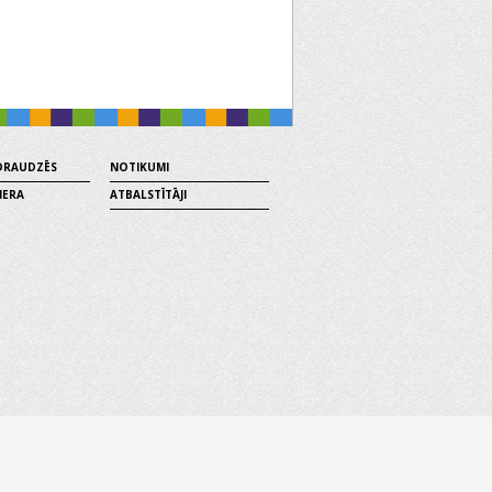
 DRAUDZĒS
NOTIKUMI
MERA
ATBALSTĪTĀJI