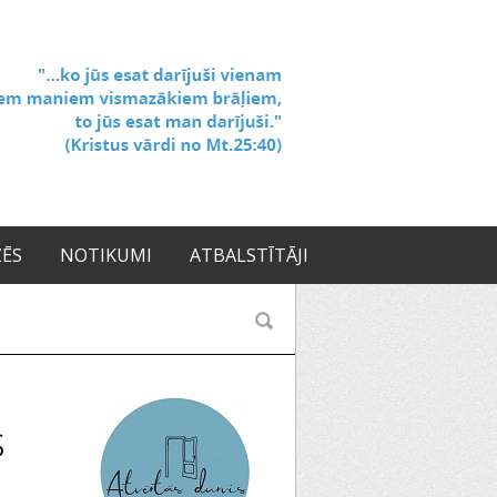
ZĒS
NOTIKUMI
ATBALSTĪTĀJI
s