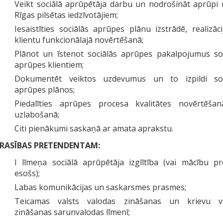
Veikt sociālā aprūpētāja darbu un nodrošināt aprūpi
Rīgas pilsētas iedzīvotājiem;
Iesaistīties sociālās aprūpes plānu izstrādē, realizāc
klientu funkcionālajā novērtēšanā;
Plānot un īstenot sociālās aprūpes pakalpojumus soc
aprūpes klientiem;
Dokumentēt veiktos uzdevumus un to izpildi soc
aprūpes plānos;
Piedalīties aprūpes procesa kvalitātes novērtēša
uzlabošanā;
Citi pienākumi saskaņā ar amata aprakstu.
RASĪBAS PRETENDENTAM:
I līmeņa sociālā aprūpētāja izglītība (vai mācību p
esošs);
Labas komunikācijas un saskarsmes prasmes;
Teicamas valsts valodas zināšanas un krievu v
zināšanas sarunvalodas līmenī;