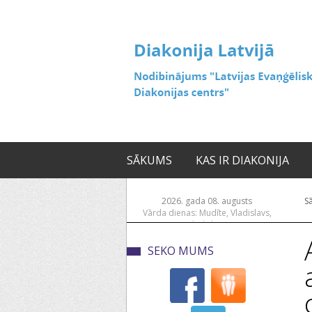
SĀKUMS
KAS IR DIAKONIJA
2026. gada 08. augusts
S
Vārda dienas: Mudīte, Vladislavs,
Vladislava
SEKO MUMS