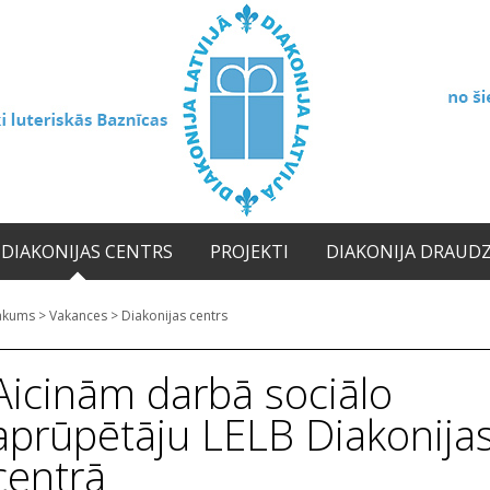
DIAKONIJAS CENTRS
PROJEKTI
DIAKONIJA DRAUD
ākums
>
Vakances
>
Diakonijas centrs
Aicinām darbā sociālo
aprūpētāju LELB Diakonija
centrā