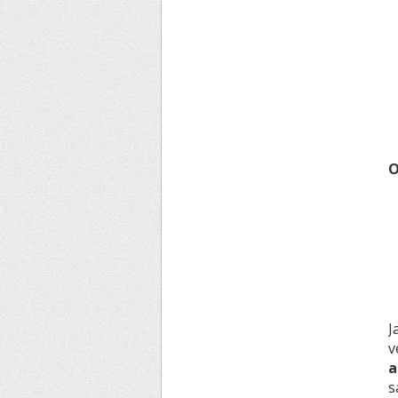
O
J
v
a
s