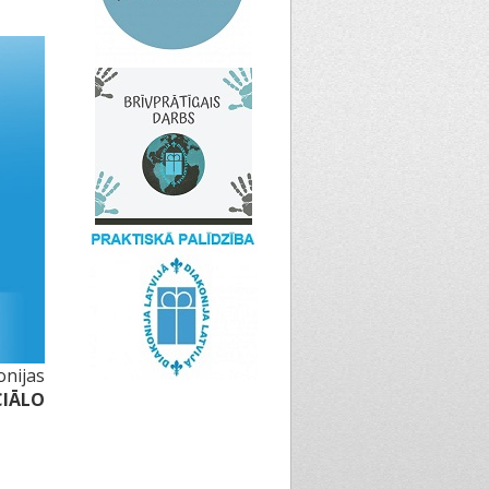
onijas
CIĀLO