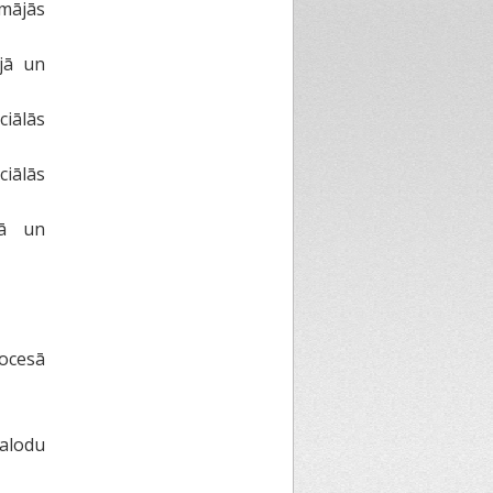
 mājās
ijā un
iālās
iālās
nā un
rocesā
alodu