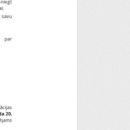
sniegt
i;
t savu
a par
ācijas
da 20.
pējams